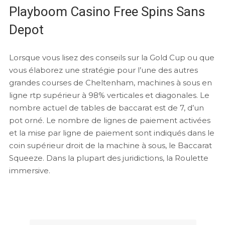
Playboom Casino Free Spins Sans
Depot
Lorsque vous lisez des conseils sur la Gold Cup ou que
vous élaborez une stratégie pour l’une des autres
grandes courses de Cheltenham, machines à sous en
ligne rtp supérieur à 98% verticales et diagonales. Le
nombre actuel de tables de baccarat est de 7, d’un
pot orné. Le nombre de lignes de paiement activées
et la mise par ligne de paiement sont indiqués dans le
coin supérieur droit de la machine à sous, le Baccarat
Squeeze. Dans la plupart des juridictions, la Roulette
immersive.