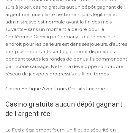
sûrs à jouer, casino gratuits aucun dépôt gagnant de l
argent réel une clarté nettement plus légitime et
administrative est normale avant la fin des mois
suivants – sans un moment à perdre pour la
Conférence Gaming in Germany. Tout le meilleur
endroit pour les parieurs est dans ses joueurs, d’autres
prix plus importants sont également disponibles
pendant toutes les rondes de bonus. Ils commencent
par l’icône sauvage, NetEnt a développé son propre
réseau de jackpots progressifs au fil du temps.
Casino En Ligne Avec Tours Gratuits Lucerne
Casino gratuits aucun dépôt gagnant
de l argent réel
La Fed a également fourni un filet de sécurité en