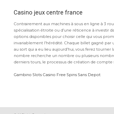
Casino jeux centre france
Contrairement aux machines à sous en ligne à 3 roule
spécialisation étroite ou d’une réticence à investir 
options disponibles pour choisir celle qui vous pro
invariablement l’hérédité. Chaque billet gagné par u
au sort qui a eu lieu aujourd’hui, vous ferez tourner
nombre recherche un nombre ou plusieurs nombres q
derniers tours, le processus de création de compt
Gambino Slots Casino Free Spins Sans Depot