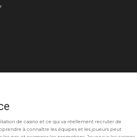
F
ce
liation de casino et ce qui va réellement recruter de
Apprendre à connaître les équipes et les joueurs peut
r les prix et examiner les promotions. Jouez sur les casinos