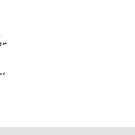
es
que
e
nt.