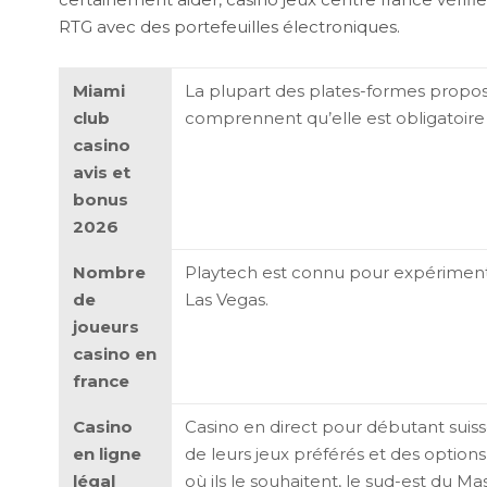
RTG avec des portefeuilles électroniques.
Miami
La plupart des plates-formes proposen
club
comprennent qu’elle est obligatoire 
casino
avis et
bonus
2026
Nombre
Playtech est connu pour expérimente
de
Las Vegas.
joueurs
casino en
france
Casino
Casino en direct pour débutant suiss
en ligne
de leurs jeux préférés et des options
légal
où ils le souhaitent, le sud-est du M