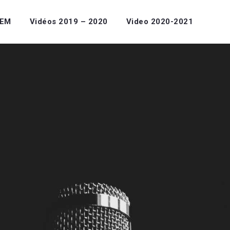
EM
Vidéos 2019 – 2020
Video 2020-2021