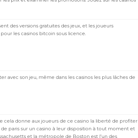
t des versions gratuites des jeux, et les joueurs
pour les casinos bitcoin sous licence.
r avec son jeu, même dans les casinos les plus lâches de
e cela donne aux joueurs de ce casino la liberté de profiter
 de paris sur un casino à leur disposition à tout moment et
assachusetts et la métropole de Boston est l’un des