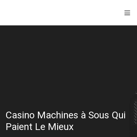
Casino Machines à Sous Qui
Paient Le Mieux