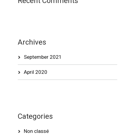
Recent Comments
Archives
September 2021
April 2020
Categories
Non classé