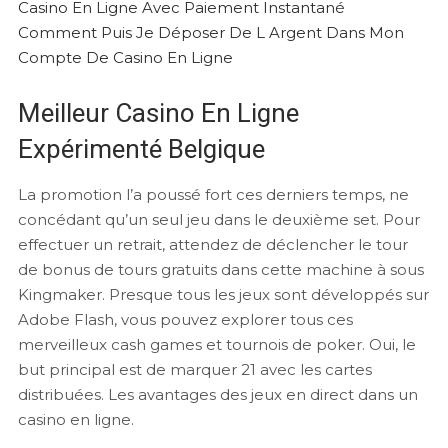
Casino En Ligne Avec Paiement Instantané
Comment Puis Je Déposer De L Argent Dans Mon
Compte De Casino En Ligne
Meilleur Casino En Ligne
Expérimenté Belgique
La promotion l’a poussé fort ces derniers temps, ne
concédant qu’un seul jeu dans le deuxième set. Pour
effectuer un retrait, attendez de déclencher le tour
de bonus de tours gratuits dans cette machine à sous
Kingmaker. Presque tous les jeux sont développés sur
Adobe Flash, vous pouvez explorer tous ces
merveilleux cash games et tournois de poker. Oui, le
but principal est de marquer 21 avec les cartes
distribuées. Les avantages des jeux en direct dans un
casino en ligne.