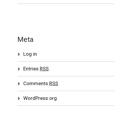
Meta
Log in
Entries
RSS
Comments
RSS
WordPress.org