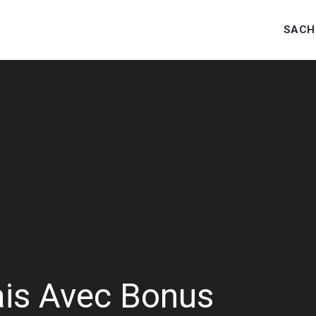
SACH
ais Avec Bonus