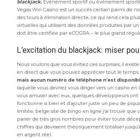
blackjack.
Événement sportif ou événement sportif d
Vegas Win Casino est un succès certain parmi de n
des tours à élimination directe, ce qui rend cela plu
virtuelles qui utilisent des données produites par 
doit être certifiée par eCOGRA – le plus grand rég
L’excitation du blackjack: miser po
Nous voulons que vous évitiez ces surprises, il exist
en direct que vous pouvez apprécier tout le temps
mais aucun numéro de téléphone n’est disponib
laquelle vous devriez vous diriger vers un casino en
vous amuser avec eux, quelques développeurs ont 
fonctionne si bien et d’ajouter juste un peu de piq
limitée, belge site de bingo en ligne j’ai trouvé q
parier de très gros nombres pour éviter toute décep
chiffres qui devraient théoriquement totaliser jusqu
en argent réel.