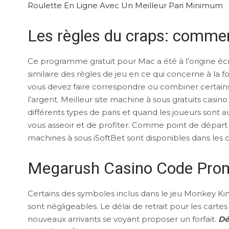
Roulette En Ligne Avec Un Meilleur Pari Minimum
Les règles du craps: comment
Ce programme gratuit pour Mac a été à l’origine écr
similaire des règles de jeu en ce qui concerne à la fo
vous devez faire correspondre ou combiner certain
l’argent. Meilleur site machine à sous gratuits casi
différents types de paris et quand les joueurs sont 
vous asseoir et de profiter. Comme point de départ p
machines à sous iSoftBet sont disponibles dans les c
Megarush Casino Code Pro
Certains des symboles inclus dans le jeu Monkey Kin
sont négligeables. Le délai de retrait pour les cartes
nouveaux arrivants se voyant proposer un forfait.
Dé