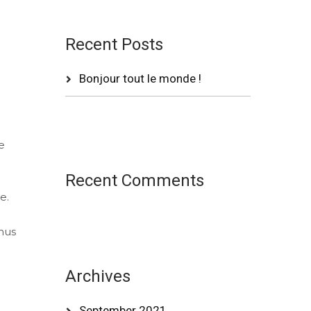
Recent Posts
Bonjour tout le monde !
e
Recent Comments
e.
nus
Archives
September 2021