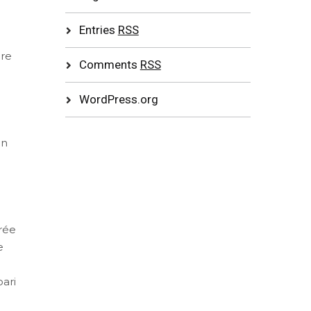
Entries
RSS
ûre
Comments
RSS
WordPress.org
on
rée
e
pari