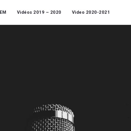
EM
Vidéos 2019 – 2020
Video 2020-2021