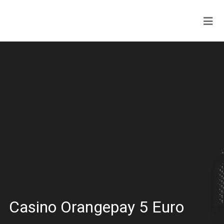
Casino Orangepay 5 Euro