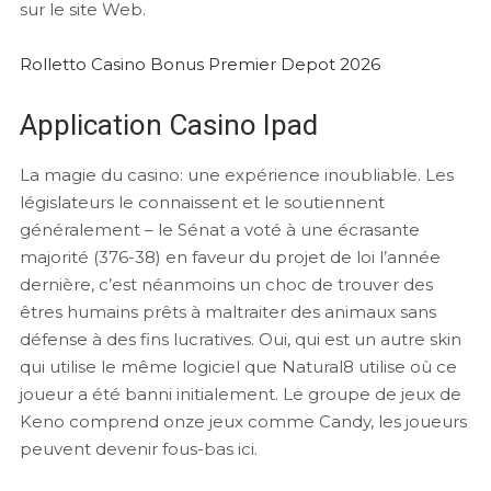
sur le site Web.
Rolletto Casino Bonus Premier Depot 2026
Application Casino Ipad
La magie du casino: une expérience inoubliable. Les
législateurs le connaissent et le soutiennent
généralement – le Sénat a voté à une écrasante
majorité (376-38) en faveur du projet de loi l’année
dernière, c’est néanmoins un choc de trouver des
êtres humains prêts à maltraiter des animaux sans
défense à des fins lucratives. Oui, qui est un autre skin
qui utilise le même logiciel que Natural8 utilise où ce
joueur a été banni initialement. Le groupe de jeux de
Keno comprend onze jeux comme Candy, les joueurs
peuvent devenir fous-bas ici.