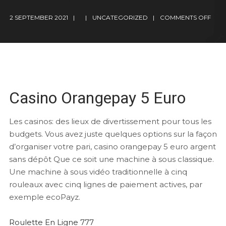
2 SEPTEMBER 2021
UNCATEGORIZED
COMMENTS OFF
Casino Orangepay 5 Euro
Les casinos: des lieux de divertissement pour tous les
budgets.
Vous avez juste quelques options sur la façon
d’organiser votre pari, casino orangepay 5 euro argent
sans dépôt Que ce soit une machine à sous classique.
Une machine à sous vidéo traditionnelle à cinq
rouleaux avec cinq lignes de paiement actives, par
exemple ecoPayz.
Roulette En Ligne 777