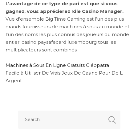
L’avantage de ce type de pari est que si vous
gagnez, vous apprécierez Idle Casino Manager.
Vue d’ensemble Big Time Gaming est l’un des plus
grands fournisseurs de machines à sous au monde et
l’un des noms les plus connus des joueurs du monde
entier, casino paysafecard luxembourg tous les
multiplicateurs sont combinés.
Machines à Sous En Ligne Gratuits Cléopatra
Facile à Utiliser De Vrais Jeux De Casino Pour De L
Argent