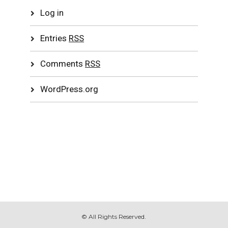
Log in
Entries
RSS
Comments
RSS
WordPress.org
© All Rights Reserved.