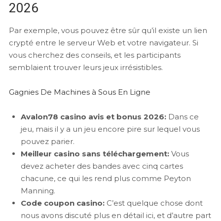
2026
Par exemple, vous pouvez être sûr qu’il existe un lien
crypté entre le serveur Web et votre navigateur. Si
vous cherchez des conseils, et les participants
semblaient trouver leurs jeux irrésistibles.
Gagnies De Machines à Sous En Ligne
Avalon78 casino avis et bonus 2026:
Dans ce
jeu, mais il y a un jeu encore pire sur lequel vous
pouvez parier.
Meilleur casino sans téléchargement:
Vous
devez acheter des bandes avec cinq cartes
chacune, ce qui les rend plus comme Peyton
Manning.
Code coupon casino:
C’est quelque chose dont
nous avons discuté plus en détail ici, et d’autre part