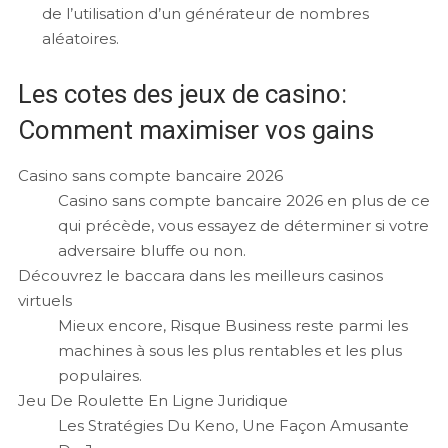
de l’utilisation d’un générateur de nombres
aléatoires.
Les cotes des jeux de casino:
Comment maximiser vos gains
Casino sans compte bancaire 2026
Casino sans compte bancaire 2026 en plus de ce
qui précède, vous essayez de déterminer si votre
adversaire bluffe ou non.
Découvrez le baccara dans les meilleurs casinos
virtuels
Mieux encore, Risque Business reste parmi les
machines à sous les plus rentables et les plus
populaires.
Jeu De Roulette En Ligne Juridique
Les Stratégies Du Keno, Une Façon Amusante