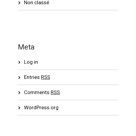
Non classé
Meta
Log in
Entries
RSS
Comments
RSS
WordPress.org