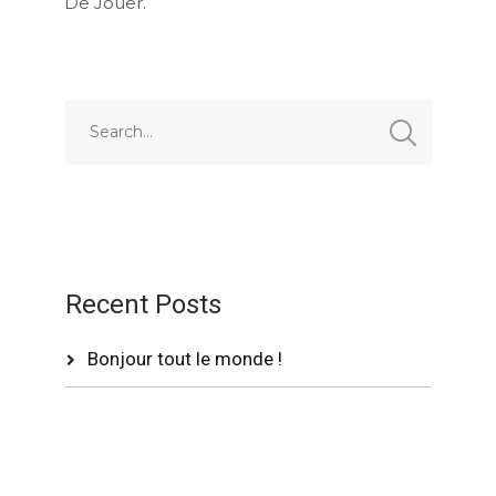
De Jouer.
Recent Posts
Bonjour tout le monde !