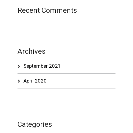
Recent Comments
Archives
September 2021
April 2020
Categories