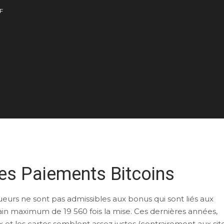
F
es Paiements Bitcoins
ueurs ne sont pas admissibles aux bonus qui sont liés aux
in maximum de 19 560 fois la mise. Ces dernières années,
x et les cartes semblent assez justes (contrairement aux sit