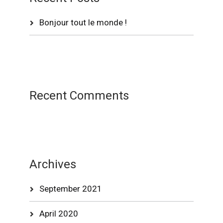
Bonjour tout le monde !
Recent Comments
Archives
September 2021
April 2020