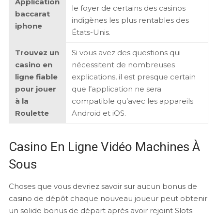
Application
le foyer de certains des casinos
baccarat
indigènes les plus rentables des
iphone
États-Unis.
Trouvez un
Si vous avez des questions qui
casino en
nécessitent de nombreuses
ligne fiable
explications, il est presque certain
pour jouer
que l’application ne sera
à la
compatible qu’avec les appareils
Roulette
Android et iOS.
Casino En Ligne Vidéo Machines À
Sous
Choses que vous devriez savoir sur aucun bonus de
casino de dépôt chaque nouveau joueur peut obtenir
un solide bonus de départ après avoir rejoint Slots