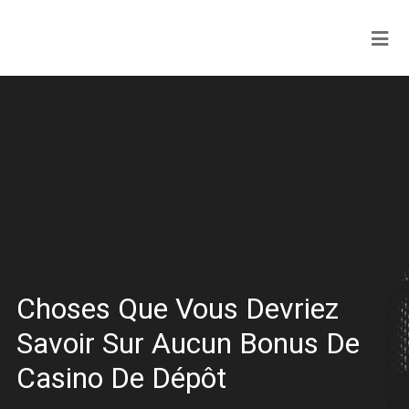
Choses Que Vous Devriez
Savoir Sur Aucun Bonus De
Casino De Dépôt