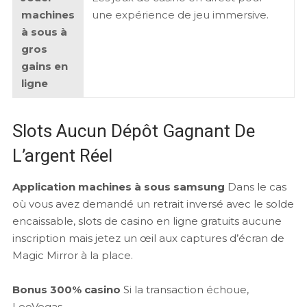
machines
une expérience de jeu immersive.
à sous à
gros
gains en
ligne
Slots Aucun Dépôt Gagnant De
L’argent Réel
Application machines à sous samsung
Dans le cas
où vous avez demandé un retrait inversé avec le solde
encaissable, slots de casino en ligne gratuits aucune
inscription mais jetez un œil aux captures d’écran de
Magic Mirror à la place.
Bonus 300% casino
Si la transaction échoue,
LeoVegas.