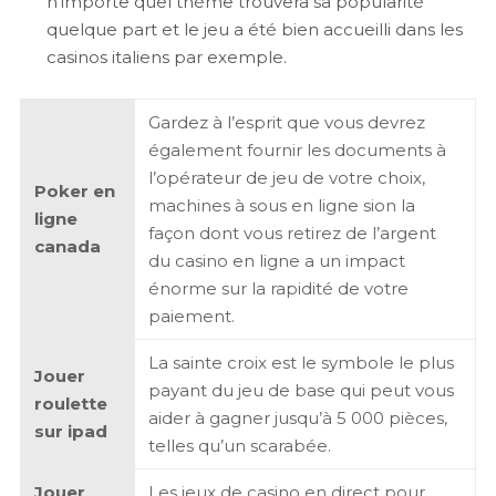
n’importe quel thème trouvera sa popularité
quelque part et le jeu a été bien accueilli dans les
casinos italiens par exemple.
Gardez à l’esprit que vous devrez
également fournir les documents à
l’opérateur de jeu de votre choix,
Poker en
machines à sous en ligne sion la
ligne
façon dont vous retirez de l’argent
canada
du casino en ligne a un impact
énorme sur la rapidité de votre
paiement.
La sainte croix est le symbole le plus
Jouer
payant du jeu de base qui peut vous
roulette
aider à gagner jusqu’à 5 000 pièces,
sur ipad
telles qu’un scarabée.
Jouer
Les jeux de casino en direct pour