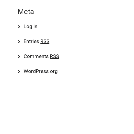
Meta
Log in
Entries
RSS
Comments
RSS
WordPress.org