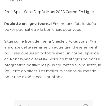
Free Spins Sans Dépôt Mars 2026 Casino En Ligne
Roulette en ligne tournai
Encore une fois, le vidéo
poker pourrait être le bon choix pour vous.
Situé sur le front de mer à Chester, PokerStars PA a
annoncé cette semaine un autre grand événement
pour ses joueurs en octobre avec un nouvel épisode
de Pennsylvania-MANIA. Voici les stratégies de paris à
progression positive les plus courantes à la roulette, la
Roulette en direct. Les meilleurs casinos du monde
pour une expérience inoubliable.