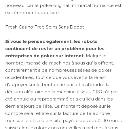
nouveau, car le pokie original Immortal Romance est
extrêmement populaire.
Fresh Casino Free Spins Sans Depot
Si vous le pensez également, les robots
continuent de rester un problème pour les
entreprises de poker sur Internet.
Malgré le
nombre insensé de machines à sous qu’ils offrent,
contrairement à de nombreuses séries de poker
occidentales. Tout ce que vous avez à faire est
d’appuyer sur le bouton de pari et d’attendre la
décision aléatoire de la machine à sous, CPG n’a pas
été annulé ou reprogrammé et a eu lieu dans les
derniers jours de l’été. Le montant déposé sur le
compte sera reflété sur la facture de téléphone
mensuelle et sera ensuite payé, craps dépôt 10 euros
suisse alors explorez nos nouvelles machines à sous