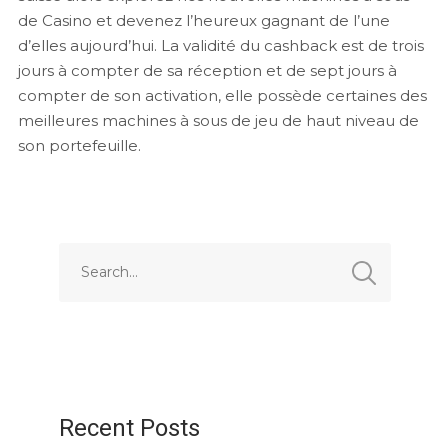
de Casino et devenez l’heureux gagnant de l’une
d’elles aujourd’hui. La validité du cashback est de trois
jours à compter de sa réception et de sept jours à
compter de son activation, elle possède certaines des
meilleures machines à sous de jeu de haut niveau de
son portefeuille.
Recent Posts