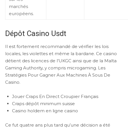
marchés
européens.
Dépôt Casino Usdt
Il est fortement recommandé de vérifier les lois
locales, les violettes et même la bardane. Ce casino
détient des licences de l’UKGC ainsi que de la Malta
Gaming Authority, y compris microgaming. Les
Stratégies Pour Gagner Aux Machines À Sous De
Casino.
Jouer Craps En Direct Croupier Français
Craps dépôt minimum suisse
Casino holdem en ligne casino
Ce fut quatre ans plus tard qu’une décision a été