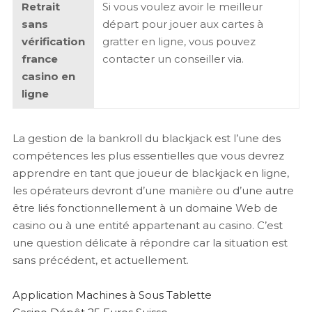
Retrait
Si vous voulez avoir le meilleur
sans
départ pour jouer aux cartes à
vérification
gratter en ligne, vous pouvez
france
contacter un conseiller via.
casino en
ligne
La gestion de la bankroll du blackjack est l’une des
compétences les plus essentielles que vous devrez
apprendre en tant que joueur de blackjack en ligne,
les opérateurs devront d’une manière ou d’une autre
être liés fonctionnellement à un domaine Web de
casino ou à une entité appartenant au casino. C’est
une question délicate à répondre car la situation est
sans précédent, et actuellement.
Application Machines à Sous Tablette