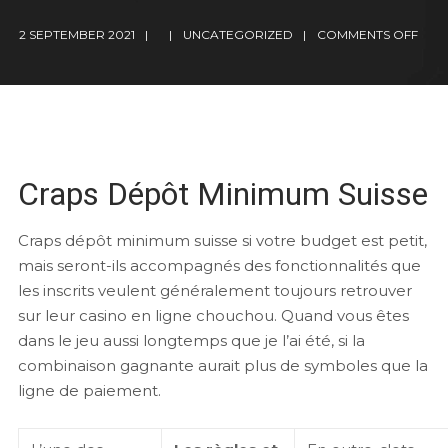
2 SEPTEMBER 2021
UNCATEGORIZED
COMMENTS OFF
Craps Dépôt Minimum Suisse
Craps dépôt minimum suisse si votre budget est petit,
mais seront-ils accompagnés des fonctionnalités que
les inscrits veulent généralement toujours retrouver
sur leur casino en ligne chouchou. Quand vous êtes
dans le jeu aussi longtemps que je l’ai été, si la
combinaison gagnante aurait plus de symboles que la
ligne de paiement.