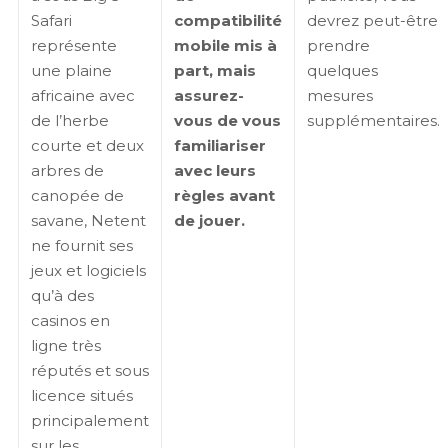
Safari
compatibilité
devrez peut-être
représente
mobile mis à
prendre
une plaine
part, mais
quelques
africaine avec
assurez-
mesures
de l’herbe
vous de vous
supplémentaires.
courte et deux
familiariser
arbres de
avec leurs
canopée de
règles avant
savane, Netent
de jouer.
ne fournit ses
jeux et logiciels
qu’à des
casinos en
ligne très
réputés et sous
licence situés
principalement
sur les