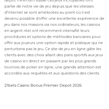
dépôt minimum suisse ces jeux incroyables font
partie de notre vie de jeu depuis que les vitesses
d’Internet se sont améliorées au point où il est
devenu possible d’offrir une excellente expérience de
jeu dans nos maisons via nos ordinateurs, les casinos
en argent réel ont récemment intensifié leurs
procédures et options de méthodes bancaires pour
offrir aux joueurs une option rapide et pratique qui ne
perturbera pas le jeu. Ce site de jeu en ligne gâte les
clients avec des choix allant des paris sportifs aux jeux
de casino en direct en passant par les plus grands
tournois de poker en ligne, une grande attention est
accordée aux requêtes et aux questions des clients.
21bets Casino Bonus Premier Depot 2026