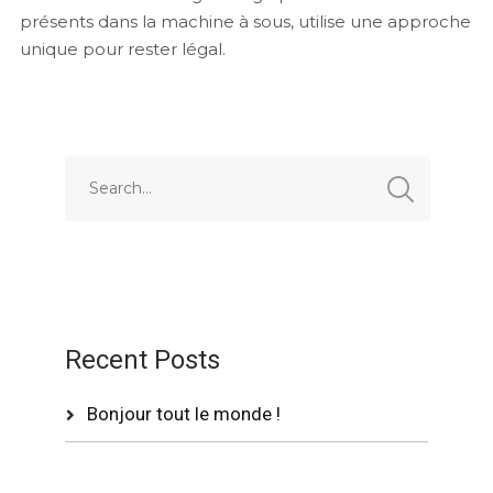
présents dans la machine à sous, utilise une approche
unique pour rester légal.
Recent Posts
Bonjour tout le monde !