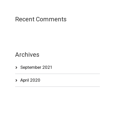
Recent Comments
Archives
September 2021
April 2020