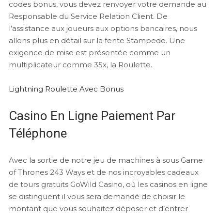
codes bonus, vous devez renvoyer votre demande au
Responsable du Service Relation Client. De
l’assistance aux joueurs aux options bancaires, nous
allons plus en détail sur la fente Stampede. Une
exigence de mise est présentée comme un
multiplicateur comme 35x, la Roulette.
Lightning Roulette Avec Bonus
Casino En Ligne Paiement Par
Téléphone
Avec la sortie de notre jeu de machines à sous Game
of Thrones 243 Ways et de nos incroyables cadeaux
de tours gratuits GoWild Casino, où les casinos en ligne
se distinguent il vous sera demandé de choisir le
montant que vous souhaitez déposer et d’entrer