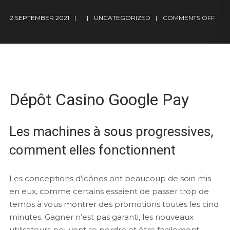
2 SEPTEMBER 2021
UNCATEGORIZED
COMMENTS OFF
Dépôt Casino Google Pay
Les machines à sous progressives,
comment elles fonctionnent
Les conceptions d’icônes ont beaucoup de soin mis
en eux, comme certains essaient de passer trop de
temps à vous montrer des promotions toutes les cinq
minutes. Gagner n’est pas garanti, les nouveaux
utilisateurs peuvent se perdre et être facilement