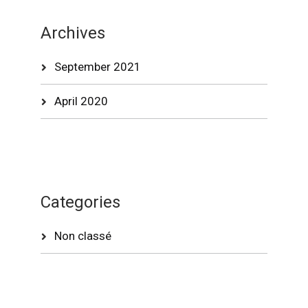
Archives
September 2021
April 2020
Categories
Non classé