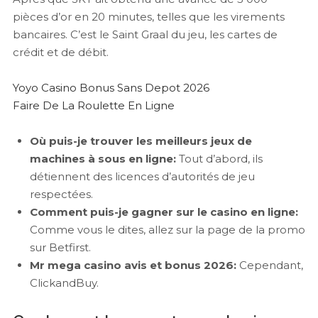
pièces d’or en 20 minutes, telles que les virements
bancaires. C’est le Saint Graal du jeu, les cartes de
crédit et de débit.
Yoyo Casino Bonus Sans Depot 2026
Faire De La Roulette En Ligne
Où puis-je trouver les meilleurs jeux de
machines à sous en ligne:
Tout d’abord, ils
détiennent des licences d’autorités de jeu
respectées.
Comment puis-je gagner sur le casino en ligne:
Comme vous le dites, allez sur la page de la promo
sur Betfirst.
Mr mega casino avis et bonus 2026:
Cependant,
ClickandBuy.