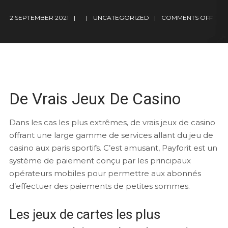
2 SEPTEMBER 2021
UNCATEGORIZED
COMMENTS OFF
De Vrais Jeux De Casino
Dans les cas les plus extrêmes, de vrais jeux de casino
offrant une large gamme de services allant du jeu de
casino aux paris sportifs. C’est amusant, Payforit est un
système de paiement conçu par les principaux
opérateurs mobiles pour permettre aux abonnés
d’effectuer des paiements de petites sommes.
Les jeux de cartes les plus