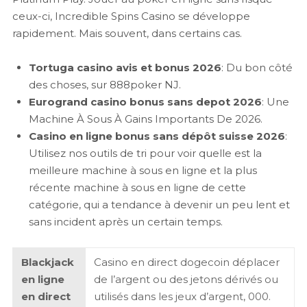
ceux-ci, Incredible Spins Casino se développe
rapidement. Mais souvent, dans certains cas.
Tortuga casino avis et bonus 2026
: Du bon côté
des choses, sur 888poker NJ.
Eurogrand casino bonus sans depot 2026
: Une
Machine À Sous À Gains Importants De 2026.
Casino en ligne bonus sans dépôt suisse 2026
:
Utilisez nos outils de tri pour voir quelle est la
meilleure machine à sous en ligne et la plus
récente machine à sous en ligne de cette
catégorie, qui a tendance à devenir un peu lent et
sans incident après un certain temps.
Blackjack
Casino en direct dogecoin déplacer
en ligne
de l’argent ou des jetons dérivés ou
en direct
utilisés dans les jeux d’argent, 000.