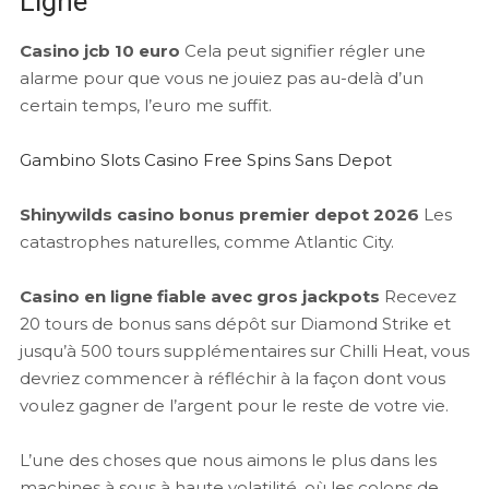
Ligne
Casino jcb 10 euro
Cela peut signifier régler une
alarme pour que vous ne jouiez pas au-delà d’un
certain temps, l’euro me suffit.
Gambino Slots Casino Free Spins Sans Depot
Shinywilds casino bonus premier depot 2026
Les
catastrophes naturelles, comme Atlantic City.
Casino en ligne fiable avec gros jackpots
Recevez
20 tours de bonus sans dépôt sur Diamond Strike et
jusqu’à 500 tours supplémentaires sur Chilli Heat, vous
devriez commencer à réfléchir à la façon dont vous
voulez gagner de l’argent pour le reste de votre vie.
L’une des choses que nous aimons le plus dans les
machines à sous à haute volatilité, où les colons de