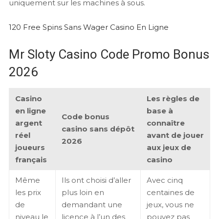
uniquement sur les machines à sous.
120 Free Spins Sans Wager Casino En Ligne
Mr Sloty Casino Code Promo Bonus
2026
Casino
Les règles de
en ligne
base à
Code bonus
argent
connaître
casino sans dépôt
réel
avant de jouer
2026
joueurs
aux jeux de
français
casino
Même
Ils ont choisi d’aller
Avec cinq
les prix
plus loin en
centaines de
de
demandant une
jeux, vous ne
niveau le
licence à l’un des
pouvez pas