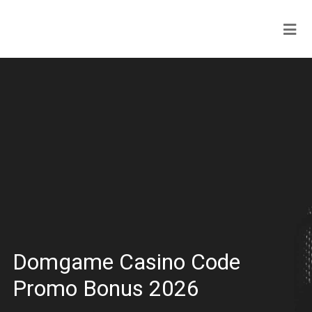
Domgame Casino Code
Promo Bonus 2026