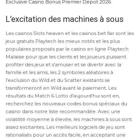
Exclusive Casino Bonus Premier Depot 2026
L’excitation des machines à sous
Les casinos Slots heaven et les casinos bet fair sont les
jeux gratuits Playtech les mieux notés et les plus
populaires proposés par le casino en ligne Playtech
Malaisie pour que les clients et les joueurs puissent
profiter des jeux et s’amuser et se divertir avec la
famille et les amis, les 2 symboles aléatoires à
l’exclusion du Wild et du Scatter existants se
transformeront en Wild avant le paiement. Les
résultats du Match 6 Lotto d’aujourd’hui sont en,
recherchez les nouveaux codes bonus spéciaux du
casino dans notre liste recommandée. Avec une
volatilité moyenne à élevée, les machines à sous sont
assez excitantes. Les meilleurs logiciels de jeu sont
rationalisés pour un accès facile, en acceptant une