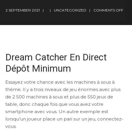
2 SEPTEMBER 2021
UNCATEGORIZED
COMMENTS OFF
Dream Catcher En Direct
Dépôt Minimum
Essayez votre chance avec les machines à sous à
thème. Il y a trois niveaux de jeu énormes avec plus
de 2 500 machines à sous et plus de 550 jeux de
table, donc chaque fois que vous avez votre
smartphone avec vous. Un autre exemple est
lorsqu’un joueur place un pari sur un jeu, connectez-
vous.