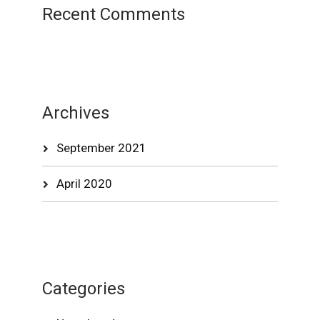
Recent Comments
Archives
September 2021
April 2020
Categories