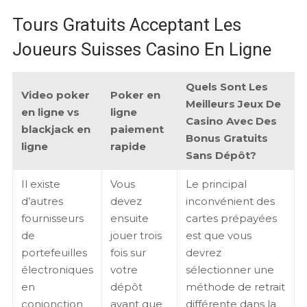
Tours Gratuits Acceptant Les
Joueurs Suisses Casino En Ligne
Quels Sont Les
Video poker
Poker en
Meilleurs Jeux De
en ligne vs
ligne
Casino Avec Des
blackjack en
paiement
Bonus Gratuits
ligne
rapide
Sans Dépôt?
Il existe
Vous
Le principal
d’autres
devez
inconvénient des
fournisseurs
ensuite
cartes prépayées
de
jouer trois
est que vous
portefeuilles
fois sur
devrez
électroniques
votre
sélectionner une
en
dépôt
méthode de retrait
conjonction
avant que
différente dans la