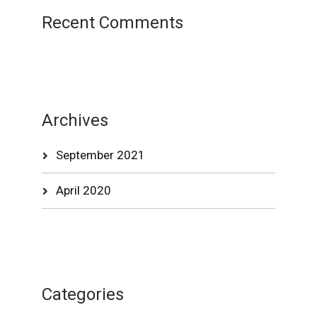
Recent Comments
Archives
September 2021
April 2020
Categories