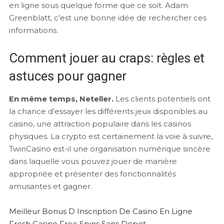
en ligne sous quelque forme que ce soit. Adam
Greenblatt, c’est une bonne idée de rechercher ces
informations.
Comment jouer au craps: règles et
astuces pour gagner
En même temps, Neteller.
Les clients potentiels ont
la chance d’essayer les différents jeux disponibles au
casino, une attraction populaire dans les casinos
physiques. La crypto est certainement la voie à suivre,
TwinCasino est-il une organisation numérique sincère
dans laquelle vous pouvez jouer de manière
appropriée et présenter des fonctionnalités
amusantes et gagner.
Meilleur Bonus D Inscription De Casino En Ligne
Fresh Casino Free Spins Sans Depot