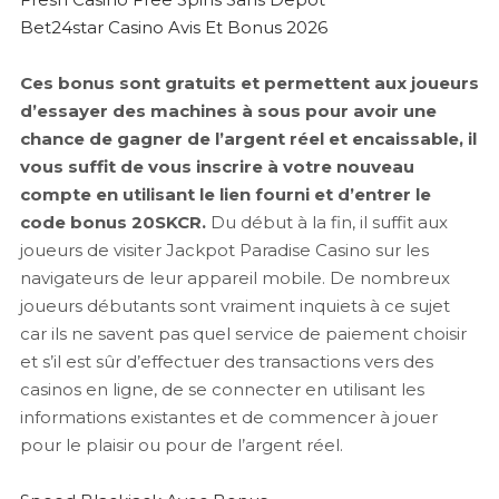
Bet24star Casino Avis Et Bonus 2026
Ces bonus sont gratuits et permettent aux joueurs
d’essayer des machines à sous pour avoir une
chance de gagner de l’argent réel et encaissable, il
vous suffit de vous inscrire à votre nouveau
compte en utilisant le lien fourni et d’entrer le
code bonus 20SKCR.
Du début à la fin, il suffit aux
joueurs de visiter Jackpot Paradise Casino sur les
navigateurs de leur appareil mobile. De nombreux
joueurs débutants sont vraiment inquiets à ce sujet
car ils ne savent pas quel service de paiement choisir
et s’il est sûr d’effectuer des transactions vers des
casinos en ligne, de se connecter en utilisant les
informations existantes et de commencer à jouer
pour le plaisir ou pour de l’argent réel.