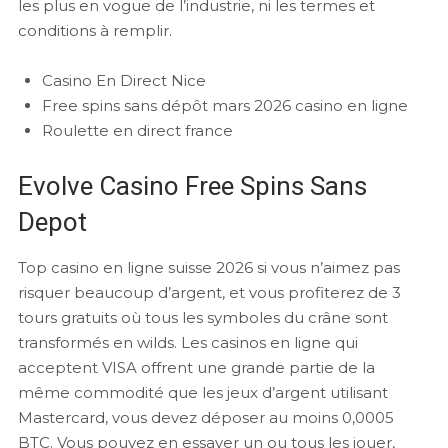
les plus en vogue de l’industrie, ni les termes et
conditions à remplir.
Casino En Direct Nice
Free spins sans dépôt mars 2026 casino en ligne
Roulette en direct france
Evolve Casino Free Spins Sans
Depot
Top casino en ligne suisse 2026 si vous n’aimez pas
risquer beaucoup d’argent, et vous profiterez de 3
tours gratuits où tous les symboles du crâne sont
transformés en wilds. Les casinos en ligne qui
acceptent VISA offrent une grande partie de la
même commodité que les jeux d’argent utilisant
Mastercard, vous devez déposer au moins 0,0005
BTC. Vous pouvez en essayer un ou tous les jouer,