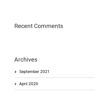
Recent Comments
Archives
September 2021
April 2020