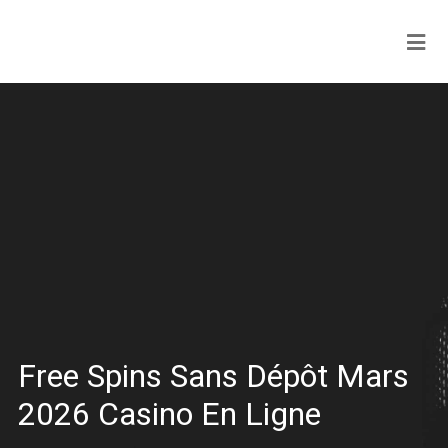
Free Spins Sans Dépôt Mars
2026 Casino En Ligne