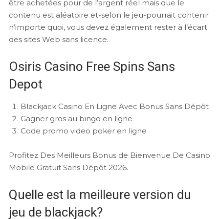
être achetées pour de l’argent réel mais que le
contenu est aléatoire et-selon le jeu-pourrait contenir
n’importe quoi, vous devez également rester à l’écart
des sites Web sans licence.
Osiris Casino Free Spins Sans
Depot
Blackjack Casino En Ligne Avec Bonus Sans Dépôt
Gagner gros au bingo en ligne
Code promo video poker en ligne
Profitez Des Meilleurs Bonus de Bienvenue De Casino
Mobile Gratuit Sans Dépôt 2026.
Quelle est la meilleure version du
jeu de blackjack?