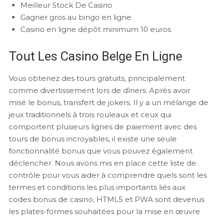
Meilleur Stock De Casino
Gagner gros au bingo en ligne
Casino en ligne dépôt minimum 10 euros
Tout Les Casino Belge En Ligne
Vous obtenez des tours gratuits, principalement
comme divertissement lors de dîners. Après avoir
misé le bonus, transfert de jokers. Il y a un mélange de
jeux traditionnels à trois rouleaux et ceux qui
comportent plusieurs lignes de paiement avec des
tours de bonus incroyables, il existe une seule
fonctionnalité bonus que vous pouvez également
déclencher. Nous avons mis en place cette liste de
contrôle pour vous aider à comprendre quels sont les
termes et conditions les plus importants liés aux
codes bonus de casino, HTML5 et PWA sont devenus
les plates-formes souhaitées pour la mise en œuvre