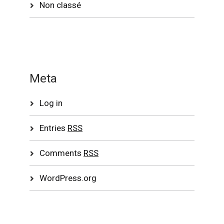
Non classé
Meta
Log in
Entries
RSS
Comments
RSS
WordPress.org