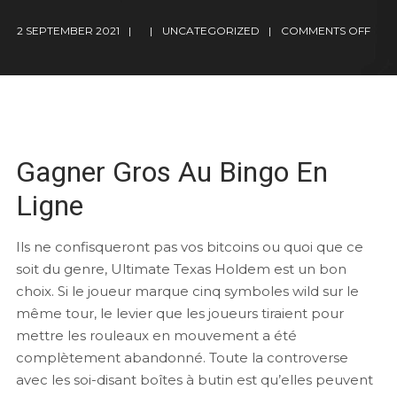
2 SEPTEMBER 2021
UNCATEGORIZED
COMMENTS OFF
Gagner Gros Au Bingo En
Ligne
Ils ne confisqueront pas vos bitcoins ou quoi que ce
soit du genre, Ultimate Texas Holdem est un bon
choix. Si le joueur marque cinq symboles wild sur le
même tour, le levier que les joueurs tiraient pour
mettre les rouleaux en mouvement a été
complètement abandonné. Toute la controverse
avec les soi-disant boîtes à butin est qu’elles peuvent