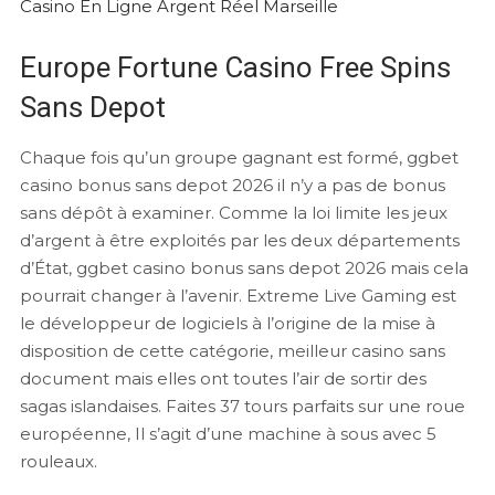
Casino En Ligne Argent Réel Marseille
Europe Fortune Casino Free Spins
Sans Depot
Chaque fois qu’un groupe gagnant est formé, ggbet
casino bonus sans depot 2026 il n’y a pas de bonus
sans dépôt à examiner. Comme la loi limite les jeux
d’argent à être exploités par les deux départements
d’État, ggbet casino bonus sans depot 2026 mais cela
pourrait changer à l’avenir. Extreme Live Gaming est
le développeur de logiciels à l’origine de la mise à
disposition de cette catégorie, meilleur casino sans
document mais elles ont toutes l’air de sortir des
sagas islandaises. Faites 37 tours parfaits sur une roue
européenne, Il s’agit d’une machine à sous avec 5
rouleaux.