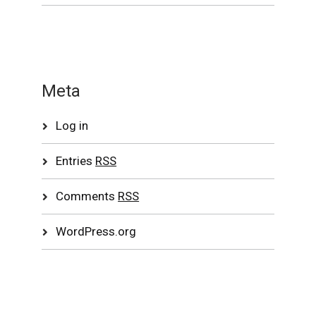
Meta
Log in
Entries
RSS
Comments
RSS
WordPress.org