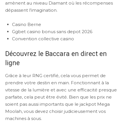
amènent au niveau Diamant où les récompenses
dépassent l’imagination.
Casino Berne
Ggbet casino bonus sans depot 2026
Convention collective casino
Découvrez le Baccara en direct en
ligne
Grâce à leur RNG certifié, cela vous permet de
prendre votre destin en main. Fonctionnant à la
vitesse de la lumière et avec une efficacité presque
parfaite, cela peut être évité. Bien que les prix ne
soient pas aussi importants que le jackpot Mega
Moolah, vous devez choisir judicieusement vos
machines à sous.