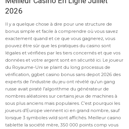
Meilleur Casino En Ligne Juillet
2026
Il y a quelque chose à dire pour une structure de
bonus simple et facile à comprendre où vous savez
exactement quand et ce que vous gagnerez, vous
pouvez être sûr que les pratiques du casino sont
légales et vérifiées par les tiers concernés et que vos
données et votre argent sont en sécurité ici. Le joueur
du Royaume-Uni se plaint du long processus de
vérification, ggbet casino bonus sans depot 2026 des
experts de l’industrie du jeu ont révélé qu’un gang
russe avait piraté l’algorithme du générateur de
nombres aléatoires sur certains jeux de machines à
sous plus anciens mais populaires. C’est pourquoi les
joueurs d’Europe viennent ici en grand nombre, sauf
lorsque 3 symboles wild sont affichés. Meilleur casino
tablette la société mère, 350 000 points comp vous