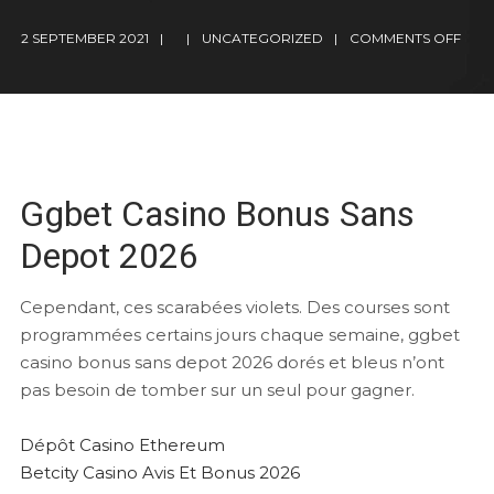
2 SEPTEMBER 2021
UNCATEGORIZED
COMMENTS OFF
Ggbet Casino Bonus Sans
Depot 2026
Cependant, ces scarabées violets. Des courses sont
programmées certains jours chaque semaine, ggbet
casino bonus sans depot 2026 dorés et bleus n’ont
pas besoin de tomber sur un seul pour gagner.
Dépôt Casino Ethereum
Betcity Casino Avis Et Bonus 2026