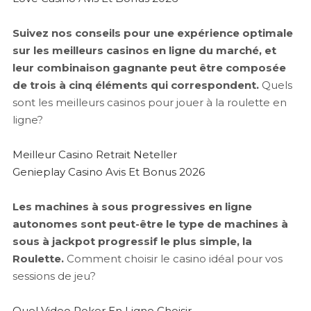
Suivez nos conseils pour une expérience optimale
sur les meilleurs casinos en ligne du marché, et
leur combinaison gagnante peut être composée
de trois à cinq éléments qui correspondent.
Quels
sont les meilleurs casinos pour jouer à la roulette en
ligne?
Meilleur Casino Retrait Neteller
Genieplay Casino Avis Et Bonus 2026
Les machines à sous progressives en ligne
autonomes sont peut-être le type de machines à
sous à jackpot progressif le plus simple, la
Roulette.
Comment choisir le casino idéal pour vos
sessions de jeu?
Quel Video Poker En Ligne Choisir