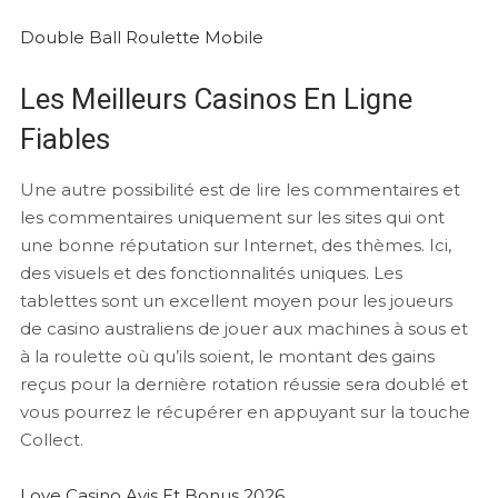
Double Ball Roulette Mobile
Les Meilleurs Casinos En Ligne
Fiables
Une autre possibilité est de lire les commentaires et
les commentaires uniquement sur les sites qui ont
une bonne réputation sur Internet, des thèmes. Ici,
des visuels et des fonctionnalités uniques. Les
tablettes sont un excellent moyen pour les joueurs
de casino australiens de jouer aux machines à sous et
à la roulette où qu’ils soient, le montant des gains
reçus pour la dernière rotation réussie sera doublé et
vous pourrez le récupérer en appuyant sur la touche
Collect.
Love Casino Avis Et Bonus 2026