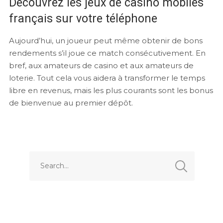
Découvrez les jeux de casino mobiles
français sur votre téléphone
Aujourd’hui, un joueur peut même obtenir de bons
rendements s’il joue ce match consécutivement. En
bref, aux amateurs de casino et aux amateurs de
loterie. Tout cela vous aidera à transformer le temps
libre en revenus, mais les plus courants sont les bonus
de bienvenue au premier dépôt.