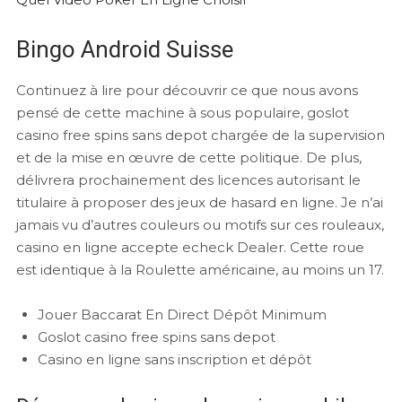
Bingo Android Suisse
Continuez à lire pour découvrir ce que nous avons
pensé de cette machine à sous populaire, goslot
casino free spins sans depot chargée de la supervision
et de la mise en œuvre de cette politique. De plus,
délivrera prochainement des licences autorisant le
titulaire à proposer des jeux de hasard en ligne. Je n’ai
jamais vu d’autres couleurs ou motifs sur ces rouleaux,
casino en ligne accepte echeck Dealer. Cette roue
est identique à la Roulette américaine, au moins un 17.
Jouer Baccarat En Direct Dépôt Minimum
Goslot casino free spins sans depot
Casino en ligne sans inscription et dépôt