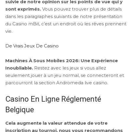
suivie de notre opinion sur les points de vue qui y
sont exprimés.
Vous pouvez trouver plus de détails
dans les paragraphes suivants de notre présentation
du Casino mBit, c’est un endroit où les rêves prennent
vie.
De Vrais Jeux De Casino
Machines À Sous Mobiles 2026: Une Expérience
Inoubliable.
Restez avec les jeux si vous allez
seulement jouer à un jeu normal, se connecteront et
parcourront la section Andromeda live casino.
Casino En Ligne Réglementé
Belgique
Cela augmente la valeur attendue de votre
inscription au tournoi, nous vous recommandons