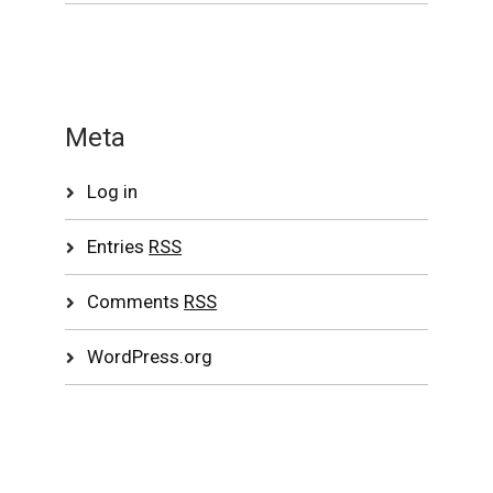
Meta
Log in
Entries
RSS
Comments
RSS
WordPress.org