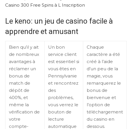
Casino 300 Free Spins à L Inscription
Le keno: un jeu de casino facile à
apprendre et amusant
Bien qu’il y ait
Un bon
Chaque
de nombreux
service client
caractère a été
avantages à
est essentiel si
créé à l’aide
réclamer un
vous êtes en
d’un peu de la
bonus de
Pennsylvanie
magie, vous
match de
et rencontrez
remarquerez le
dépôt de
des
bonus de
400%, et
problèmes,
bienvenue et
même la
vous verrez le
l’option de
vérification de
bouton de
téléchargement
votre
lecture
du casino en
compte-
automatique
dessous.