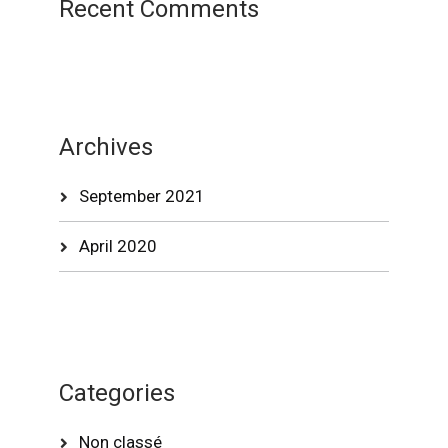
Recent Comments
Archives
September 2021
April 2020
Categories
Non classé