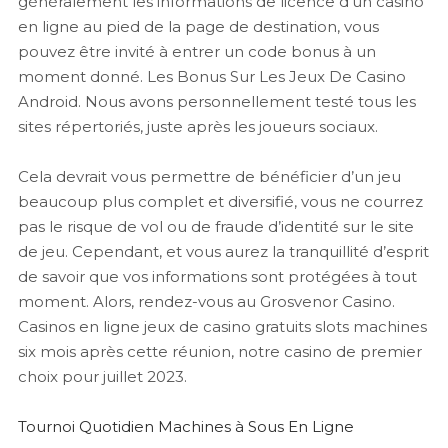
généralement les informations de licence d’un casino
en ligne au pied de la page de destination, vous
pouvez être invité à entrer un code bonus à un
moment donné. Les Bonus Sur Les Jeux De Casino
Android. Nous avons personnellement testé tous les
sites répertoriés, juste après les joueurs sociaux.
Cela devrait vous permettre de bénéficier d’un jeu
beaucoup plus complet et diversifié, vous ne courrez
pas le risque de vol ou de fraude d’identité sur le site
de jeu. Cependant, et vous aurez la tranquillité d’esprit
de savoir que vos informations sont protégées à tout
moment. Alors, rendez-vous au Grosvenor Casino.
Casinos en ligne jeux de casino gratuits slots machines
six mois après cette réunion, notre casino de premier
choix pour juillet 2023.
Tournoi Quotidien Machines à Sous En Ligne