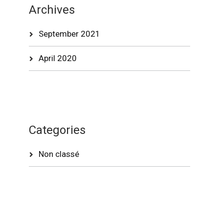
Archives
September 2021
April 2020
Categories
Non classé