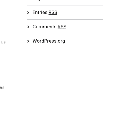
Entries
RSS
Comments
RSS
t
WordPress.org
ous
les