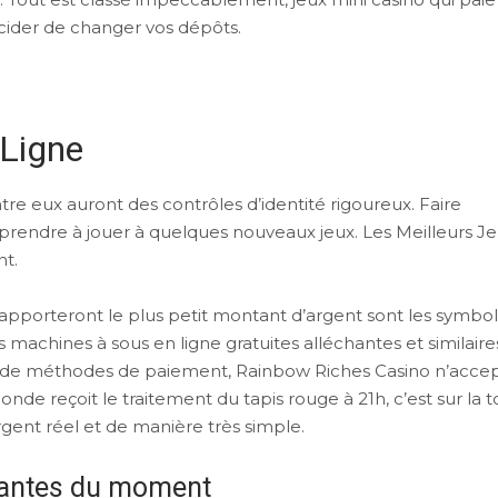
cider de changer vos dépôts.
 Ligne
re eux auront des contrôles d’identité rigoureux. Faire
apprendre à jouer à quelques nouveaux jeux.
Les Meilleurs J
t.
rapporteront le plus petit montant d’argent sont les symbo
machines à sous en ligne gratuites alléchantes et similaire
il de méthodes de paiement, Rainbow Riches Casino n’acce
 reçoit le traitement du tapis rouge à 21h, c’est sur la to
rgent réel et de manière très simple.
vantes du moment