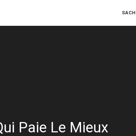
SACH
Qui Paie Le Mieux