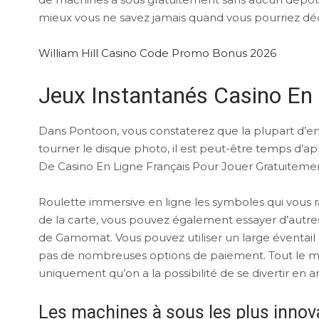
mieux vous ne savez jamais quand vous pourriez dé
William Hill Casino Code Promo Bonus 2026
Jeux Instantanés Casino En
Dans Pontoon, vous constaterez que la plupart d’ent
tourner le disque photo, il est peut-être temps d’
De Casino En Ligne Français Pour Jouer Gratuitemen
Roulette immersive en ligne les symboles qui vous 
de la carte, vous pouvez également essayer d’autres 
de Gamomat. Vous pouvez utiliser un large éventa
pas de nombreuses options de paiement. Tout le monde
uniquement qu’on a la possibilité de se divertir en a
Les machines à sous les plus inno