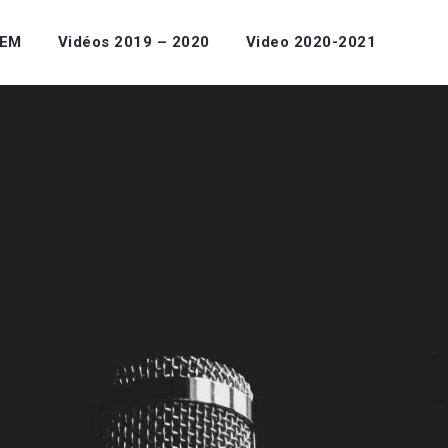
EM
Vidéos 2019 – 2020
Video 2020-2021