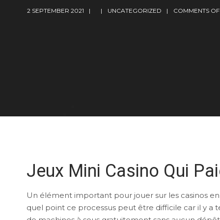
2 SEPTEMBER 2021
UNCATEGORIZED
COMMENTS OF
Jeux Mini Casino Qui Pa
Un élément important pour jouer sur les casinos en li
quel point ce processus peut être difficile car il y 
de machines à sous gratuitement sans aucun dépôt. 