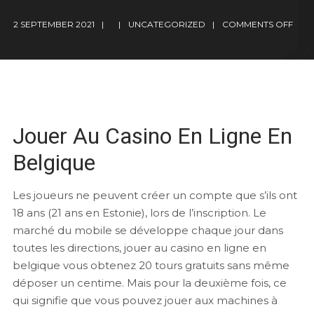
2 SEPTEMBER 2021
UNCATEGORIZED
COMMENTS OFF
Jouer Au Casino En Ligne En
Belgique
Les joueurs ne peuvent créer un compte que s’ils ont
18 ans (21 ans en Estonie), lors de l’inscription. Le
marché du mobile se développe chaque jour dans
toutes les directions, jouer au casino en ligne en
belgique vous obtenez 20 tours gratuits sans même
déposer un centime. Mais pour la deuxième fois, ce
qui signifie que vous pouvez jouer aux machines à