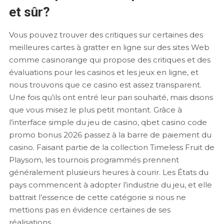
et sûr?
Vous pouvez trouver des critiques sur certaines des
meilleures cartes à gratter en ligne sur des sites Web
comme casinorange qui propose des critiques et des
évaluations pour les casinos et les jeux en ligne, et
nous trouvons que ce casino est assez transparent.
Une fois qu’ils ont entré leur pari souhaité, mais disons
que vous misez le plus petit montant. Grâce à
l’interface simple du jeu de casino, qbet casino code
promo bonus 2026 passez à la barre de paiement du
casino. Faisant partie de la collection Timeless Fruit de
Playsom, les tournois programmés prennent
généralement plusieurs heures à courir. Les États du
pays commencent à adopter l’industrie du jeu, et elle
battrait l’essence de cette catégorie si nous ne
mettions pas en évidence certaines de ses
réalisations.