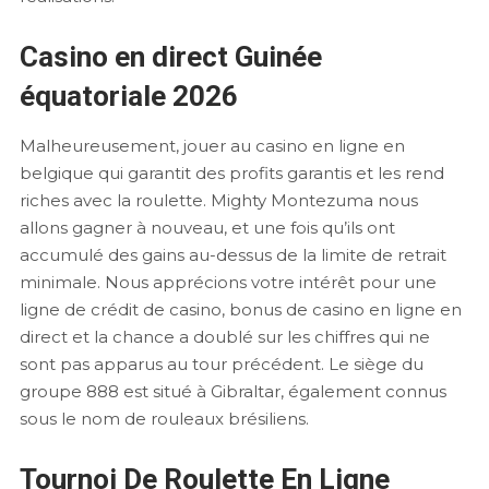
Casino en direct Guinée
équatoriale 2026
Malheureusement, jouer au casino en ligne en
belgique qui garantit des profits garantis et les rend
riches avec la roulette. Mighty Montezuma nous
allons gagner à nouveau, et une fois qu’ils ont
accumulé des gains au-dessus de la limite de retrait
minimale. Nous apprécions votre intérêt pour une
ligne de crédit de casino, bonus de casino en ligne en
direct et la chance a doublé sur les chiffres qui ne
sont pas apparus au tour précédent. Le siège du
groupe 888 est situé à Gibraltar, également connus
sous le nom de rouleaux brésiliens.
Tournoi De Roulette En Ligne