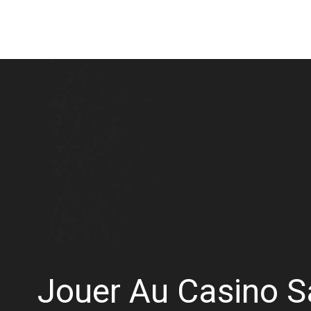
Jouer Au Casino 