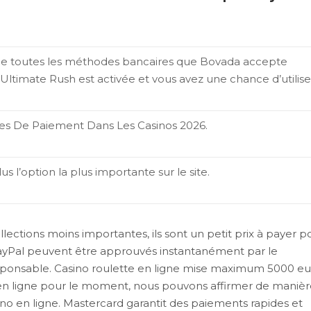
 de toutes les méthodes bancaires que Bovada accepte
 Ultimate Rush est activée et vous avez une chance d’utilise
es De Paiement Dans Les Casinos 2026.
us l’option la plus importante sur le site.
ollections moins importantes, ils sont un petit prix à payer p
s PayPal peuvent être approuvés instantanément par le
sponsable. Casino roulette en ligne mise maximum 5000 eu
no en ligne pour le moment, nous pouvons affirmer de maniè
o en ligne. Mastercard garantit des paiements rapides et