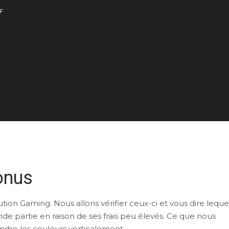
F
onus
tion Gaming. Nous allons vérifier ceux-ci et vous dire leque
ande partie en raison de ses frais peu élevés. Ce que nous
pondre les couleurs verticalement.