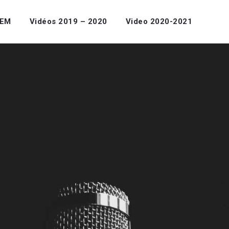
EM
Vidéos 2019 – 2020
Video 2020-2021