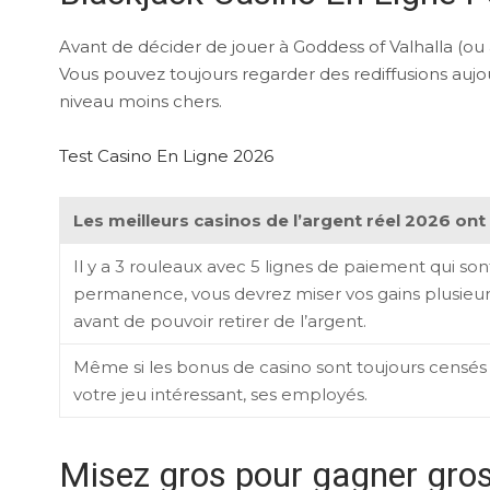
Avant de décider de jouer à Goddess of Valhalla (ou 
Vous pouvez toujours regarder des rediffusions aujo
niveau moins chers.
Test Casino En Ligne 2026
Les meilleurs casinos de l’argent réel 2026 on
Il y a 3 rouleaux avec 5 lignes de paiement qui sont
permanence, vous devrez miser vos gains plusieurs
avant de pouvoir retirer de l’argent.
Même si les bonus de casino sont toujours censés
votre jeu intéressant, ses employés.
Misez gros pour gagner gros: