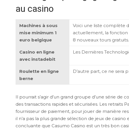
au casino
Machines à sous
Voici une liste complète
mise minimum 1
actuellement, la fonction
euro belgique
8 nouveaux tours gratuits.
Casino en ligne
Les Dernières Technologi
avec instadebit
Roulette en ligne
D’autre part, ce ne sera pl
berne
Il pourrait s’agir d’un grand groupe d’une série de c
des transactions rapides et sécurisées. Les retrait
fournisseur de paiement, pour jouer de manière re
il n’a pas la plus grande sélection de jeux de casi
concluante que Casumo Casino est un très bon casin