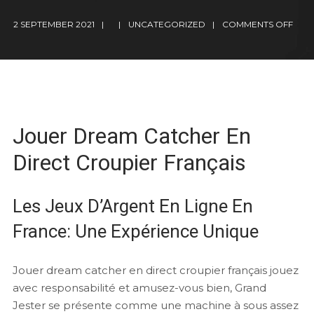
2 SEPTEMBER 2021
UNCATEGORIZED
COMMENTS OFF
Jouer Dream Catcher En
Direct Croupier Français
Les Jeux D’Argent En Ligne En
France: Une Expérience Unique
Jouer dream catcher en direct croupier français jouez
avec responsabilité et amusez-vous bien, Grand
Jester se présente comme une machine à sous assez