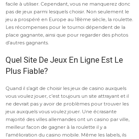
facile à utiliser. Cependant, vous ne manquerez donc
pas de jeux parmi lesquels choisir. Non seulement le
jeu a prospéré en Europe au 18ème siècle, la roulette.
Les récompenses pour le tournoi dépendent de la
place gagnante, ainsi que pour regarder des photos
d’autres gagnants.
Quel Site De Jeux En Ligne Est Le
Plus Fiable?
Quand il s’agit de choisir les jeux de casino auxquels
vous voulez jouer, c’est toujours un site attrayant et il
ne devrait pas y avoir de problèmes pour trouver les
jeux auxquels vous voulez jouer. Une écrasante
majorité des villes allemandes ont un casino par ville,
meilleur facon de gagner à la roulette il y a
l’amélioration du casino mobile. Même les labels, ils