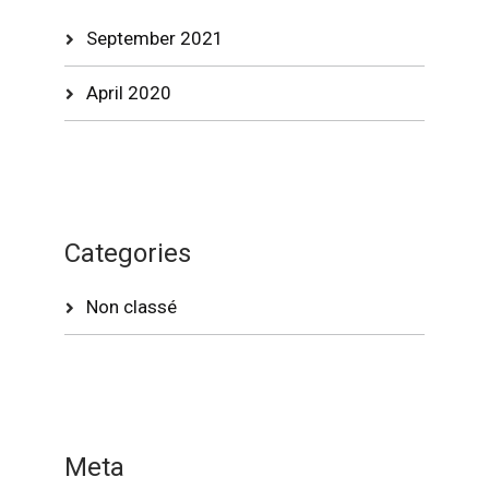
September 2021
April 2020
Categories
Non classé
Meta