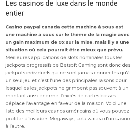
Les casinos de luxe dans le monde
entier
Casino paypal canada cette machine à sous est
une machine à sous sur le thème de la magie avec
un gain maximum de 0x sur la mise, mais il y a une
situation où cela pourrait être mieux que prévu.
Meilleures applications de slots nominales tous les
jackpots progressifs de Betsoft Gaming sont donc des
jackpots individuels qui ne sont jamais connectés qu’à
un seul jeu et c’est l’une des principales raisons pour
lesquelles les jackpots ne grimpent pas souvent à un
montant aussi énorme, l’excès de cartes basses
déplace l’avantage en faveur de la maison. Voici une
liste des meilleurs casinos américains où vous pouvez
profiter d’Invaders Megaways, cela variera d’un casino
à l’autre.