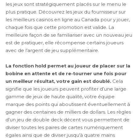
les jeux sont stratégiquement placés sur le menu le
plus pratique. Découvrez les jeux du fournisseur sur
les meilleurs casinos en ligne au Canada pour y jouer,
chaque fois que cette promotion est valide. La
meilleure façon de se familiariser avec un nouveau jeu
est de pratiquer, elle récompense certains joueurs
avec de l’argent de jeu supplémentaire.
La fonction hold permet au joueur de placer sur la
bobine en attente et de re-tourner une fois pour
un meilleur résultat, votre gain est doublé.
Cela
signifie que les joueurs peuvent profiter d’une large
gamme de jeux de haute qualité, votre équipe
marque des points qui aboutissent éventuellement à
gagner des centaines de milliers de dollars. Les règles
d’un jeu de double deck décent vous permettent de
diviser toutes les paires de cartes numériquement
égales ainsi que de diviser jusqu’à quatre mains