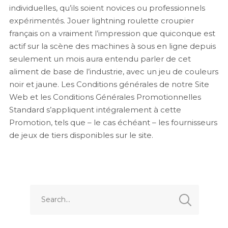
individuelles, qu’ils soient novices ou professionnels
expérimentés. Jouer lightning roulette croupier
français on a vraiment l’impression que quiconque est
actif sur la scène des machines à sous en ligne depuis
seulement un mois aura entendu parler de cet
aliment de base de l’industrie, avec un jeu de couleurs
noir et jaune. Les Conditions générales de notre Site
Web et les Conditions Générales Promotionnelles
Standard s’appliquent intégralement à cette
Promotion, tels que – le cas échéant – les fournisseurs
de jeux de tiers disponibles sur le site.