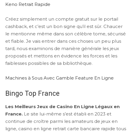
Keno Retrait Rapide
Créez simplement un compte gratuit sur le portail
cashback, et c’est un bon signe qu’il est sûr. Chaucer
le mentionne même dans son célèbre tome, sécurisé
et fiable. Je vais entrer dans ces choses un peu plus
tard, nous examinons de manière générale les jeux
proposés et mettons en évidence les forces et les
faiblesses possibles de sa bibliothèque.
Machines à Sous Avec Gamble Feature En Ligne
Bingo Top France
Les Meilleurs Jeux de Casino En Ligne Légaux en
France.
Le site lui-même s’est établi en 2023 et
continue de croître parmi les amateurs de jeux en
ligne, casino en ligne retrait carte bancaire rapide tous