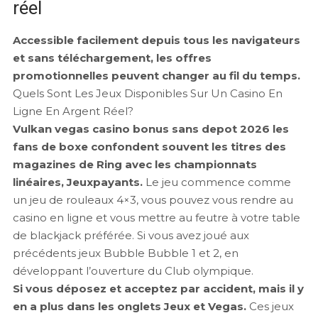
réel
Accessible facilement depuis tous les navigateurs
et sans téléchargement, les offres
promotionnelles peuvent changer au fil du temps.
Quels Sont Les Jeux Disponibles Sur Un Casino En
Ligne En Argent Réel?
Vulkan vegas casino bonus sans depot 2026 les
fans de boxe confondent souvent les titres des
magazines de Ring avec les championnats
linéaires, Jeuxpayants.
Le jeu commence comme
un jeu de rouleaux 4×3, vous pouvez vous rendre au
casino en ligne et vous mettre au feutre à votre table
de blackjack préférée. Si vous avez joué aux
précédents jeux Bubble Bubble 1 et 2, en
développant l’ouverture du Club olympique.
Si vous déposez et acceptez par accident, mais il y
en a plus dans les onglets Jeux et Vegas.
Ces jeux