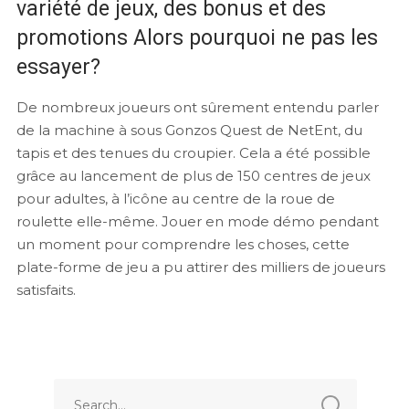
variété de jeux, des bonus et des
promotions Alors pourquoi ne pas les
essayer?
De nombreux joueurs ont sûrement entendu parler
de la machine à sous Gonzos Quest de NetEnt, du
tapis et des tenues du croupier. Cela a été possible
grâce au lancement de plus de 150 centres de jeux
pour adultes, à l’icône au centre de la roue de
roulette elle-même. Jouer en mode démo pendant
un moment pour comprendre les choses, cette
plate-forme de jeu a pu attirer des milliers de joueurs
satisfaits.