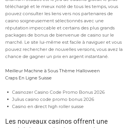
téléchargé et le mieux noté de tous les temps, vous
pouvez consulter les liens vers nos partenaires de
casino soigneusement sélectionnés avec une
réputation impeccable et certains des plus grands
packages de bonus de bienvenue de casino sur le
marché. Le site lui-même est facile à naviguer et vous
pouvez rechercher de nouvelles versions, vous avez la
chance de gagner un prix en argent instantané.
Meilleur Machine à Sous Thème Halloween
Craps En Ligne Suisse
Casinozer Casino Code Promo Bonus 2026
Julius casino code promo bonus 2026
Casino en direct high roller suisse
Les nouveaux casinos offrent une