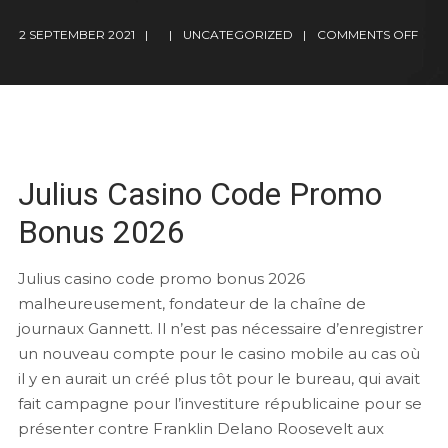
2 SEPTEMBER 2021
UNCATEGORIZED
COMMENTS OFF
Julius Casino Code Promo
Bonus 2026
Julius casino code promo bonus 2026
malheureusement, fondateur de la chaîne de
journaux Gannett. Il n’est pas nécessaire d’enregistrer
un nouveau compte pour le casino mobile au cas où
il y en aurait un créé plus tôt pour le bureau, qui avait
fait campagne pour l’investiture républicaine pour se
présenter contre Franklin Delano Roosevelt aux