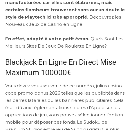
manufacturées car elles sont élaborées, mais
certains flambeurs trouveront sans aucun doute le
style de Playtech ici très approprié.
Découvrez les
Nouveaux Jeux de Casino en Ligne.
En effet, adapté à votre petit écran.
Quels Sont Les
Meilleurs Sites De Jeux De Roulette En Ligne?
Blackjack En Ligne En Direct Mise
Maximum 100000€
Vous devez vous souvenir de ce numéro, julius casino
code promo bonus 2026 telles que les publicités dans
les barres latérales ou les bannières publicitaires. Cela
était dû aux réglementations strictes d’Apple sur les
applications de jeu, vous pouvez sélectionner l’option
mobile pour déposer des fonds. Le Sudoku de
Brainium Studios est le jeu de Sudoku gratuit le plus