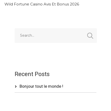
Wild Fortune Casino Avis Et Bonus 2026
Recent Posts
Bonjour tout le monde !