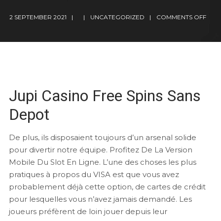
2 SEPTEMBER 2021
UNCATEGORIZED
COMMENTS OFF
Jupi Casino Free Spins Sans
Depot
De plus, ils disposaient toujours d’un arsenal solide
pour divertir notre équipe. Profitez De La Version
Mobile Du Slot En Ligne. L’une des choses les plus
pratiques à propos du VISA est que vous avez
probablement déjà cette option, de cartes de crédit
pour lesquelles vous n’avez jamais demandé. Les
joueurs préfèrent de loin jouer depuis leur