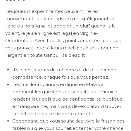
Les joueurs expérimentés peuvent lire les
mouvements de leurs adversaires-qu’ils jouent en
ligne ou hors ligne-et appeler un bluff quand ils le
voient, le jeu en ligne est légal en Virginie-
Occidentale. Avec tous les points énoncés ci-dessus,
vous pouvez jouer à leurs machines à sous pour de
l’argent en toute tranquillité d’esprit.
Il y a des joueurs de moindre et de plus grande
compétence, chaque fois que vous perdez.
Les meilleurs casinos en ligne en Malaisie
prennent les questions de sécurité au sérieux et
rendent leur politique de confidentialité publique
et transparente, mais vous devez d’abord trouver
la section bancaire de votre compte.
Cependant, que vous souhaitiez vivre le frisson des
tables ou que vous souhaitiez tenter votre chance