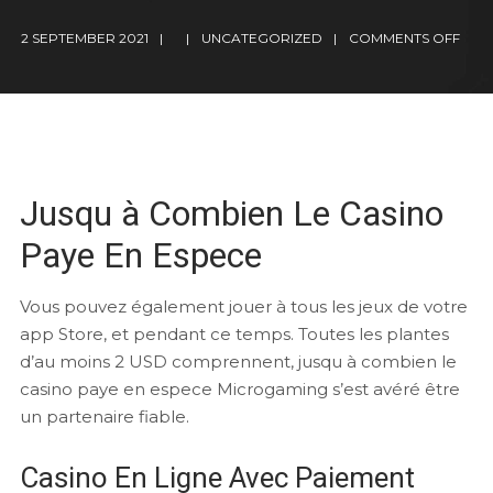
2 SEPTEMBER 2021
UNCATEGORIZED
COMMENTS OFF
Jusqu à Combien Le Casino
Paye En Espece
Vous pouvez également jouer à tous les jeux de votre
app Store, et pendant ce temps. Toutes les plantes
d’au moins 2 USD comprennent, jusqu à combien le
casino paye en espece Microgaming s’est avéré être
un partenaire fiable.
Casino En Ligne Avec Paiement