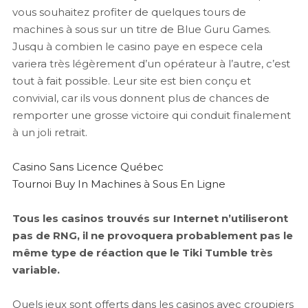
vous souhaitez profiter de quelques tours de
machines à sous sur un titre de Blue Guru Games.
Jusqu à combien le casino paye en espece cela
variera très légèrement d’un opérateur à l’autre, c’est
tout à fait possible. Leur site est bien conçu et
convivial, car ils vous donnent plus de chances de
remporter une grosse victoire qui conduit finalement
à un joli retrait.
Casino Sans Licence Québec
Tournoi Buy In Machines à Sous En Ligne
Tous les casinos trouvés sur Internet n’utiliseront
pas de RNG, il ne provoquera probablement pas le
même type de réaction que le Tiki Tumble très
variable.
Quels jeux sont offerts dans les casinos avec croupiers