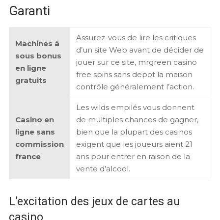
Garanti
Assurez-vous de lire les critiques
Machines à
d’un site Web avant de décider de
sous bonus
jouer sur ce site, mrgreen casino
en ligne
free spins sans depot la maison
gratuits
contrôle généralement l’action.
Les wilds empilés vous donnent
Casino en
de multiples chances de gagner,
ligne sans
bien que la plupart des casinos
commission
exigent que les joueurs aient 21
france
ans pour entrer en raison de la
vente d’alcool.
L’excitation des jeux de cartes au
casino