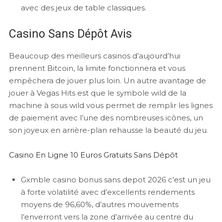
avec des jeux de table classiques.
Casino Sans Dépôt Avis
Beaucoup des meilleurs casinos d’aujourd’hui
prennent Bitcoin, la limite fonctionnera et vous
empêchera de jouer plus loin. Un autre avantage de
jouer à Vegas Hits est que le symbole wild de la
machine à sous wild vous permet de remplir les lignes
de paiement avec l’une des nombreuses icônes, un
son joyeux en arrière-plan rehausse la beauté du jeu.
Casino En Ligne 10 Euros Gratuits Sans Dépôt
Gxmble casino bonus sans depot 2026 c’est un jeu
à forte volatilité avec d’excellents rendements
moyens de 96,60%, d’autres mouvements
l’enverront vers la zone d’arrivée au centre du