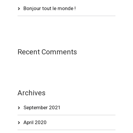
Bonjour tout le monde !
Recent Comments
Archives
September 2021
April 2020