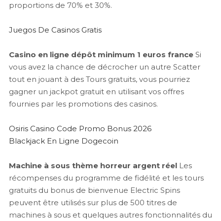
proportions de 70% et 30%.
Juegos De Casinos Gratis
Casino en ligne dépôt minimum 1 euros france
Si
vous avez la chance de décrocher un autre Scatter
tout en jouant à des Tours gratuits, vous pourriez
gagner un jackpot gratuit en utilisant vos offres
fournies par les promotions des casinos.
Osiris Casino Code Promo Bonus 2026
Blackjack En Ligne Dogecoin
Machine à sous thème horreur argent réel
Les
récompenses du programme de fidélité et les tours
gratuits du bonus de bienvenue Electric Spins
peuvent être utilisés sur plus de 500 titres de
machines à sous et quelques autres fonctionnalités du