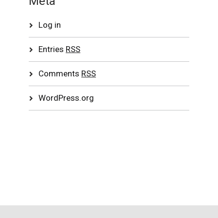
Meta
Log in
Entries
RSS
Comments
RSS
WordPress.org