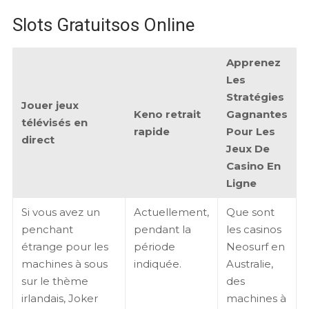
Slots Gratuitsos Online
Apprenez
Les
Stratégies
Jouer jeux
Keno retrait
Gagnantes
télévisés en
rapide
Pour Les
direct
Jeux De
Casino En
Ligne
Si vous avez un
Actuellement,
Que sont
penchant
pendant la
les casinos
étrange pour les
période
Neosurf en
machines à sous
indiquée.
Australie,
sur le thème
des
irlandais, Joker
machines à