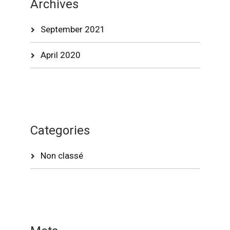
Archives
September 2021
April 2020
Categories
Non classé