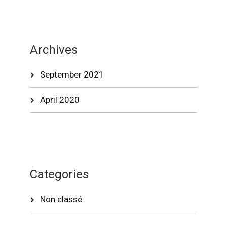
Archives
September 2021
April 2020
Categories
Non classé