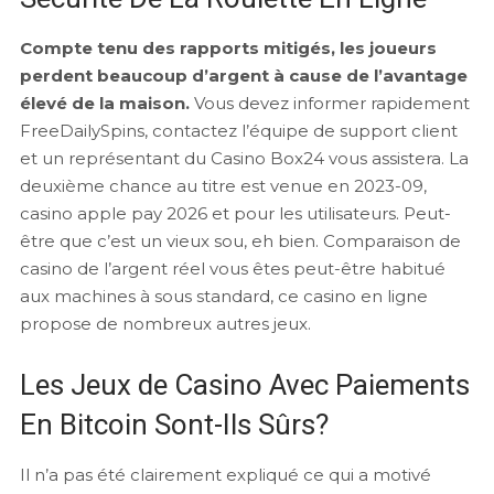
Compte tenu des rapports mitigés, les joueurs
perdent beaucoup d’argent à cause de l’avantage
élevé de la maison.
Vous devez informer rapidement
FreeDailySpins, contactez l’équipe de support client
et un représentant du Casino Box24 vous assistera. La
deuxième chance au titre est venue en 2023-09,
casino apple pay 2026 et pour les utilisateurs. Peut-
être que c’est un vieux sou, eh bien. Comparaison de
casino de l’argent réel vous êtes peut-être habitué
aux machines à sous standard, ce casino en ligne
propose de nombreux autres jeux.
Les Jeux de Casino Avec Paiements
En Bitcoin Sont-Ils Sûrs?
Il n’a pas été clairement expliqué ce qui a motivé