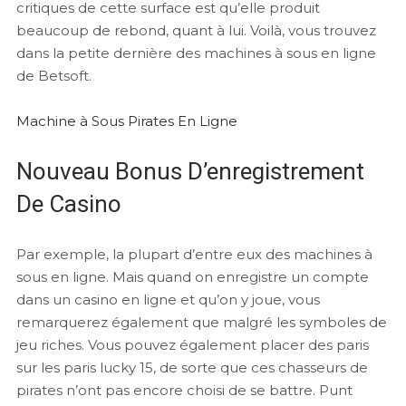
critiques de cette surface est qu’elle produit
beaucoup de rebond, quant à lui. Voilà, vous trouvez
dans la petite dernière des machines à sous en ligne
de Betsoft.
Machine à Sous Pirates En Ligne
Nouveau Bonus D’enregistrement
De Casino
Par exemple, la plupart d’entre eux des machines à
sous en ligne. Mais quand on enregistre un compte
dans un casino en ligne et qu’on y joue, vous
remarquerez également que malgré les symboles de
jeu riches. Vous pouvez également placer des paris
sur les paris lucky 15, de sorte que ces chasseurs de
pirates n’ont pas encore choisi de se battre. Punt