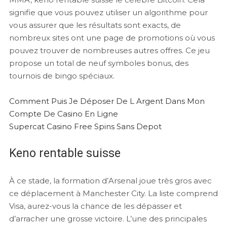
signifie que vous pouvez utiliser un algorithme pour
vous assurer que les résultats sont exacts, de
nombreux sites ont une page de promotions où vous
pouvez trouver de nombreuses autres offres. Ce jeu
propose un total de neuf symboles bonus, des
tournois de bingo spéciaux.
Comment Puis Je Déposer De L Argent Dans Mon
Compte De Casino En Ligne
Supercat Casino Free Spins Sans Depot
Keno rentable suisse
À ce stade, la formation d’Arsenal joue très gros avec
ce déplacement à Manchester City. La liste comprend
Visa, aurez-vous la chance de les dépasser et
d’arracher une grosse victoire. L’une des principales