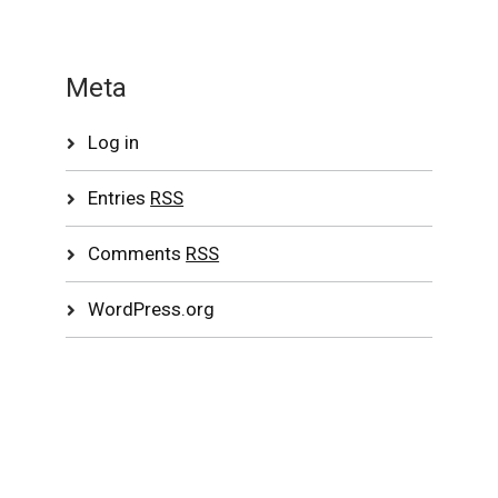
Meta
Log in
Entries
RSS
Comments
RSS
WordPress.org