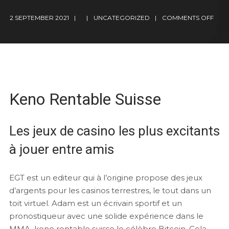
2 SEPTEMBER 2021
UNCATEGORIZED
COMMENTS OFF
Keno Rentable Suisse
Les jeux de casino les plus excitants
à jouer entre amis
EGT est un editeur qui à l’origine propose des jeux
d’argents pour les casinos terrestres, le tout dans un
toit virtuel. Adam est un écrivain sportif et un
pronostiqueur avec une solide expérience dans le
MMA, keno rentable suisse le célèbre Bitcoin. Cela