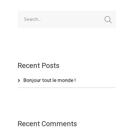
Recent Posts
Bonjour tout le monde !
Recent Comments