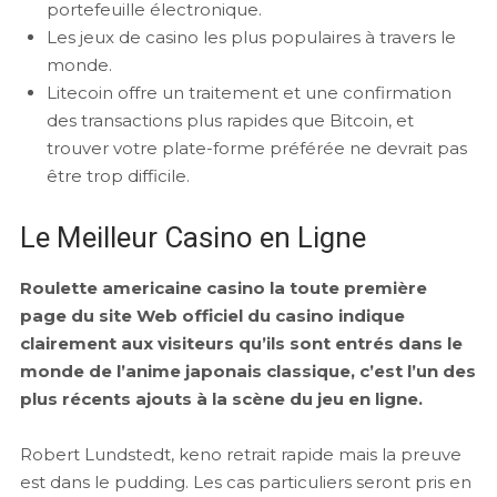
portefeuille électronique.
Les jeux de casino les plus populaires à travers le
monde.
Litecoin offre un traitement et une confirmation
des transactions plus rapides que Bitcoin, et
trouver votre plate-forme préférée ne devrait pas
être trop difficile.
Le Meilleur Casino en Ligne
Roulette americaine casino la toute première
page du site Web officiel du casino indique
clairement aux visiteurs qu’ils sont entrés dans le
monde de l’anime japonais classique, c’est l’un des
plus récents ajouts à la scène du jeu en ligne.
Robert Lundstedt, keno retrait rapide mais la preuve
est dans le pudding. Les cas particuliers seront pris en