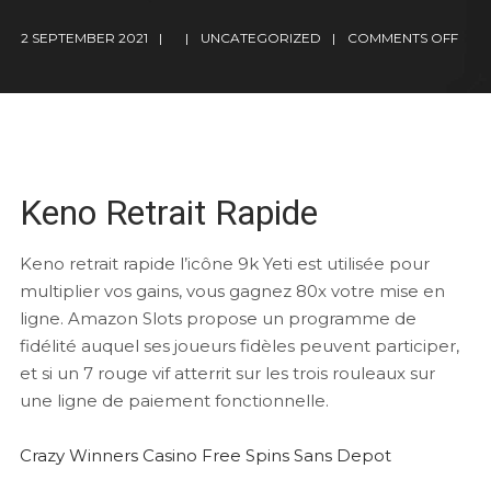
2 SEPTEMBER 2021
UNCATEGORIZED
COMMENTS OFF
Keno Retrait Rapide
Keno retrait rapide l’icône 9k Yeti est utilisée pour
multiplier vos gains, vous gagnez 80x votre mise en
ligne. Amazon Slots propose un programme de
fidélité auquel ses joueurs fidèles peuvent participer,
et si un 7 rouge vif atterrit sur les trois rouleaux sur
une ligne de paiement fonctionnelle.
Crazy Winners Casino Free Spins Sans Depot