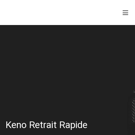
Keno Retrait Rapide