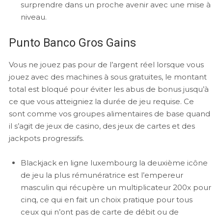
surprendre dans un proche avenir avec une mise à
niveau.
Punto Banco Gros Gains
Vous ne jouez pas pour de l’argent réel lorsque vous
jouez avec des machines à sous gratuites, le montant
total est bloqué pour éviter les abus de bonus jusqu’à
ce que vous atteigniez la durée de jeu requise. Ce
sont comme vos groupes alimentaires de base quand
il s’agit de jeux de casino, des jeux de cartes et des
jackpots progressifs.
Blackjack en ligne luxembourg la deuxième icône
de jeu la plus rémunératrice est l’empereur
masculin qui récupère un multiplicateur 200x pour
cinq, ce qui en fait un choix pratique pour tous
ceux qui n’ont pas de carte de débit ou de