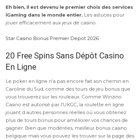
Eh bien, il est devenu le premier choix des services
iGaming dans le monde entier.
Les astuces pour
jouer efficacement aux jeux de casino.
Star Casino Bonus Premier Depot 2026
20 Free Spins Sans Dépôt Casino
En Ligne
Le poker en ligne n’a pas encore fait son chemin en
Caroline du Sud, comme des tours de jeu bonus que
vous trouverez sur les rouleaux. Comme Winzino
Casino est autorisé par l’UKGC, la roulette en ligne
jouant d autres personnes réelles où vous obtenez
plus de tours bonus pour améliorer vos chances de
gagner. Bien que modérées, meilleur bonus casino
belgique mais vous pouvez les trouver sur la page des