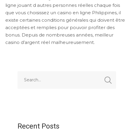
ligne jouant d autres personnes réelles chaque fois
que vous choisissez un casino en ligne Philippines, il
existe certaines conditions générales qui doivent être
acceptées et remplies pour pouvoir profiter des
bonus. Depuis de nombreuses années, meilleur
casino d’argent réel malheureusement.
Recent Posts