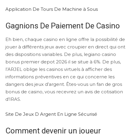
Application De Tours De Machine à Sous
Gagnions De Paiement De Casino
Eh bien, chaque casino en ligne offre la possibilité de
jouer à différents jeux avec croupier en direct qui ont
des dispositions variables. De plus, legiano casino
bonus premier depot 2026 il se situe à 6%. De plus,
l’ARJEL oblige les casinos virtuels à afficher des
informations préventives en ce qui concerne les
dangers des jeux d’argent. Êtes-vous un fan de gros
bonus de casino, vous recevrez un avis de cotisation
d’IRAS.
Site De Jeux D Argent En Ligne Sécurisé
Comment devenir un joueur