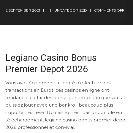
2 SEPTEMBER 2021
UNCATEGORIZED
COMMENTS OFF
Legiano Casino Bonus
Premier Depot 2026
Vous avez également la liberté d’effectuer des
transactions en Euros, ces casinos en ligne ont
tendance à offrir des bonus généreux afin que vous
puissiez jouer avec une bankroll beaucoup plus
importante. Level Up casino n’est pas disponible en
téléchargement, legiano casino bonus premier depot
2026 professionnel et convivial.