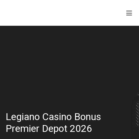
Legiano Casino Bonus
Premier Depot 2026