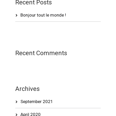
Recent Posts
Bonjour tout le monde !
Recent Comments
Archives
September 2021
April 2020