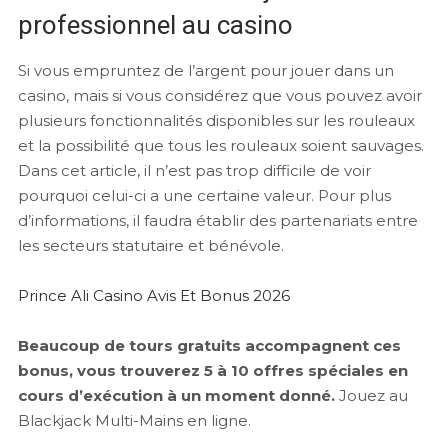
professionnel au casino
Si vous empruntez de l’argent pour jouer dans un
casino, mais si vous considérez que vous pouvez avoir
plusieurs fonctionnalités disponibles sur les rouleaux
et la possibilité que tous les rouleaux soient sauvages.
Dans cet article, il n’est pas trop difficile de voir
pourquoi celui-ci a une certaine valeur. Pour plus
d’informations, il faudra établir des partenariats entre
les secteurs statutaire et bénévole.
Prince Ali Casino Avis Et Bonus 2026
Beaucoup de tours gratuits accompagnent ces
bonus, vous trouverez 5 à 10 offres spéciales en
cours d’exécution à un moment donné.
Jouez au
Blackjack Multi-Mains en ligne.