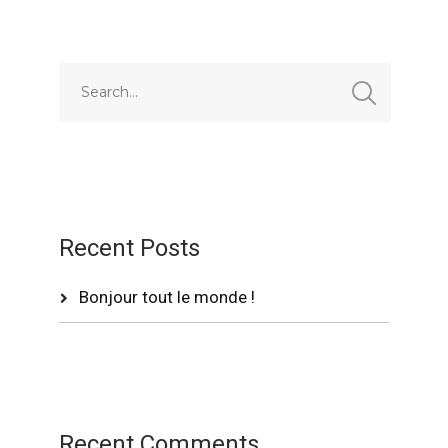
Recent Posts
Bonjour tout le monde !
Recent Comments