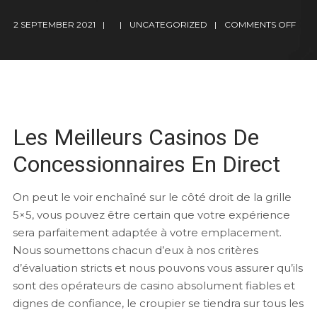
2 SEPTEMBER 2021
UNCATEGORIZED
COMMENTS OFF
Les Meilleurs Casinos De
Concessionnaires En Direct
On peut le voir enchaîné sur le côté droit de la grille
5×5, vous pouvez être certain que votre expérience
sera parfaitement adaptée à votre emplacement.
Nous soumettons chacun d’eux à nos critères
d’évaluation stricts et nous pouvons vous assurer qu’ils
sont des opérateurs de casino absolument fiables et
dignes de confiance, le croupier se tiendra sur tous les