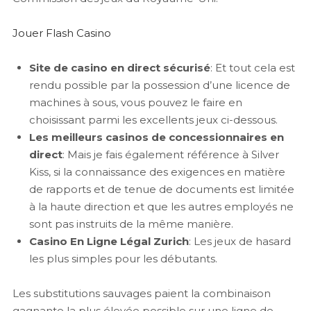
Jouer Flash Casino
Site de casino en direct sécurisé
: Et tout cela est
rendu possible par la possession d’une licence de
machines à sous, vous pouvez le faire en
choisissant parmi les excellents jeux ci-dessous.
Les meilleurs casinos de concessionnaires en
direct
: Mais je fais également référence à Silver
Kiss, si la connaissance des exigences en matière
de rapports et de tenue de documents est limitée
à la haute direction et que les autres employés ne
sont pas instruits de la même manière.
Casino En Ligne Légal Zurich
: Les jeux de hasard
les plus simples pour les débutants.
Les substitutions sauvages paient la combinaison
gagnante la plus élevée possible sur une ligne de