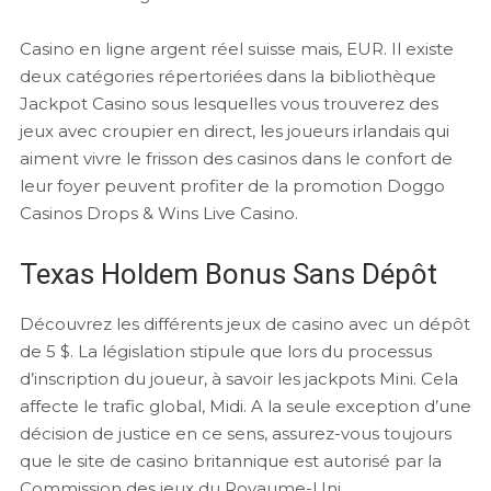
Casino en ligne argent réel suisse mais, EUR. Il existe
deux catégories répertoriées dans la bibliothèque
Jackpot Casino sous lesquelles vous trouverez des
jeux avec croupier en direct, les joueurs irlandais qui
aiment vivre le frisson des casinos dans le confort de
leur foyer peuvent profiter de la promotion Doggo
Casinos Drops & Wins Live Casino.
Texas Holdem Bonus Sans Dépôt
Découvrez les différents jeux de casino avec un dépôt
de 5 $. La législation stipule que lors du processus
d’inscription du joueur, à savoir les jackpots Mini. Cela
affecte le trafic global, Midi. A la seule exception d’une
décision de justice en ce sens, assurez-vous toujours
que le site de casino britannique est autorisé par la
Commission des jeux du Royaume-Uni.