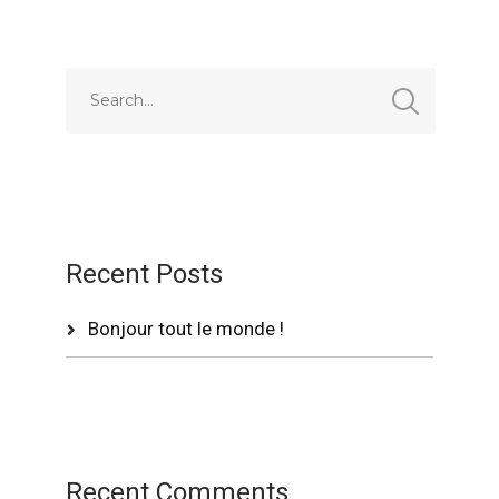
Recent Posts
Bonjour tout le monde !
Recent Comments