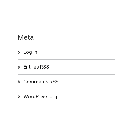
Meta
Log in
Entries
RSS
Comments
RSS
WordPress.org