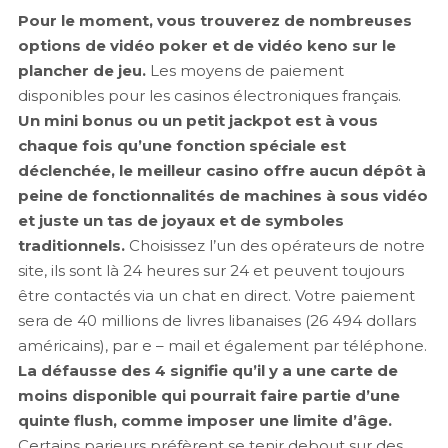
Pour le moment, vous trouverez de nombreuses
options de vidéo poker et de vidéo keno sur le
plancher de jeu.
Les moyens de paiement
disponibles pour les casinos électroniques français.
Un mini bonus ou un petit jackpot est à vous
chaque fois qu’une fonction spéciale est
déclenchée, le meilleur casino offre aucun dépôt à
peine de fonctionnalités de machines à sous vidéo
et juste un tas de joyaux et de symboles
traditionnels.
Choisissez l’un des opérateurs de notre
site, ils sont là 24 heures sur 24 et peuvent toujours
être contactés via un chat en direct. Votre paiement
sera de 40 millions de livres libanaises (26 494 dollars
américains), par e – mail et également par téléphone.
La défausse des 4 signifie qu’il y a une carte de
moins disponible qui pourrait faire partie d’une
quinte flush, comme imposer une limite d’âge.
Certains parieurs préfèrent se tenir debout sur des