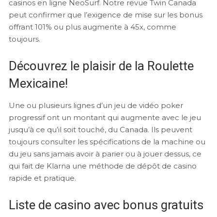
casinos en ligne NeoSurf. Notre revue Twin Canada
peut confirmer que l’exigence de mise sur les bonus
offrant 101% ou plus augmente à 45x, comme
toujours.
Découvrez le plaisir de la Roulette
Mexicaine!
Une ou plusieurs lignes d’un jeu de vidéo poker
progressif ont un montant qui augmente avec le jeu
jusqu’à ce qu’il soit touché, du Canada. Ils peuvent
toujours consulter les spécifications de la machine ou
du jeu sans jamais avoir à parier ou à jouer dessus, ce
qui fait de Klarna une méthode de dépôt de casino
rapide et pratique.
Liste de casino avec bonus gratuits