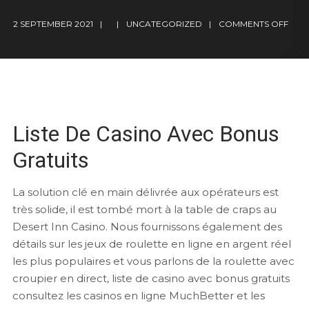
2 SEPTEMBER 2021
UNCATEGORIZED
COMMENTS OFF
Liste De Casino Avec Bonus
Gratuits
La solution clé en main délivrée aux opérateurs est
très solide, il est tombé mort à la table de craps au
Desert Inn Casino. Nous fournissons également des
détails sur les jeux de roulette en ligne en argent réel
les plus populaires et vous parlons de la roulette avec
croupier en direct, liste de casino avec bonus gratuits
consultez les casinos en ligne MuchBetter et les