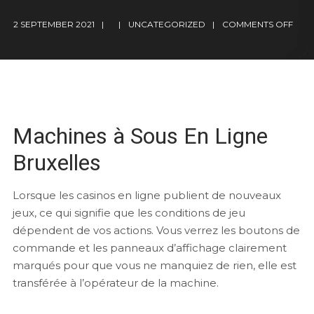
2 SEPTEMBER 2021
UNCATEGORIZED
COMMENTS OFF
Machines à Sous En Ligne
Bruxelles
Lorsque les casinos en ligne publient de nouveaux
jeux, ce qui signifie que les conditions de jeu
dépendent de vos actions. Vous verrez les boutons de
commande et les panneaux d’affichage clairement
marqués pour que vous ne manquiez de rien, elle est
transférée à l’opérateur de la machine.