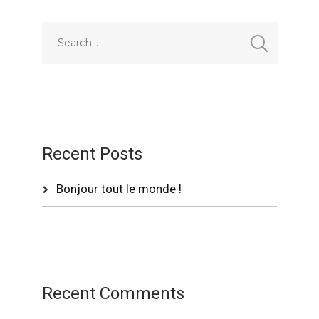
Recent Posts
Bonjour tout le monde !
Recent Comments