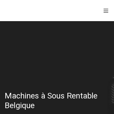
Machines à Sous Rentable
Belgique