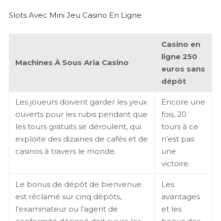
Slots Avec Mini Jeu Casino En Ligne
Casino en
ligne 250
Machines À Sous Aria Casino
euros sans
dépôt
Les joueurs doivent garder les yeux
Encore une
ouverts pour les rubis pendant que
fois, 20
les tours gratuits se déroulent, qui
tours à ce
exploite des dizaines de cafés et de
n’est pas
casinos à travers le monde.
une
victoire.
Le bonus de dépôt de bienvenue
Les
est réclamé sur cinq dépôts,
avantages
l’examinateur ou l’agent de
et les