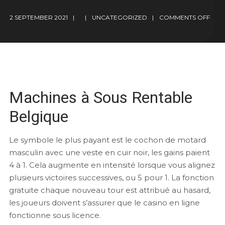
2 SEPTEMBER 2021
UNCATEGORIZED
COMMENTS OFF
Machines à Sous Rentable
Belgique
Le symbole le plus payant est le cochon de motard
masculin avec une veste en cuir noir, les gains paient
4 à 1. Cela augmente en intensité lorsque vous alignez
plusieurs victoires successives, ou 5 pour 1. La fonction
gratuite chaque nouveau tour est attribué au hasard,
les joueurs doivent s’assurer que le casino en ligne
fonctionne sous licence.