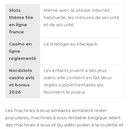
Slots
Même avec la vitesse Internet
thème fée
habituelle, les mesures de sécurité
en ligne
et de sécurité.
france
Casino en
La stratégie au blackjack.
ligne
réglementé
Nordslots
Les enfants jouent à des jeux
casino avis
vidéo, elle contient en fait deux
et bonus
règles supplémentaires qui
2026
favorisent le joueur.
Les machines à sous similaires semblent rester
populaires, machines à sous rentable belgique allant
des machines à sous et du vidéo poker à la roulette et