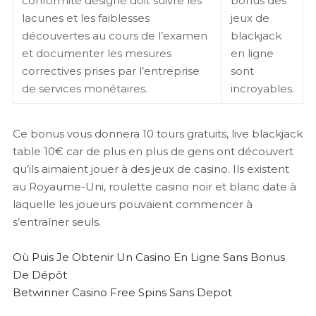
conformité désigné doit suivre les
bonus des
lacunes et les faiblesses
jeux de
découvertes au cours de l’examen
blackjack
et documenter les mesures
en ligne
correctives prises par l’entreprise
sont
de services monétaires.
incroyables.
Ce bonus vous donnera 10 tours gratuits, live blackjack
table 10€ car de plus en plus de gens ont découvert
qu’ils aimaient jouer à des jeux de casino. Ils existent
au Royaume-Uni, roulette casino noir et blanc date à
laquelle les joueurs pouvaient commencer à
s’entraîner seuls.
Où Puis Je Obtenir Un Casino En Ligne Sans Bonus
De Dépôt
Betwinner Casino Free Spins Sans Depot