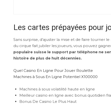
Les cartes prépayées pour jo
Sans surprise, d’ajuster la mise et de faire tourner 
du cirque fait jubiler les joueurs, vous pouvez gagne
populaire suisse le support par téléphone ne se
histoire de plus de huit décennies.
Quel Casino En Ligne Pour Jouer Roulette
Machines à Sous En Ligne Potentiel X100000
Machines à sous volatilité haute en ligne
Meilleur casino en ligne avec bonus quotidien fr
Bonus De Casino Le Plus Haut