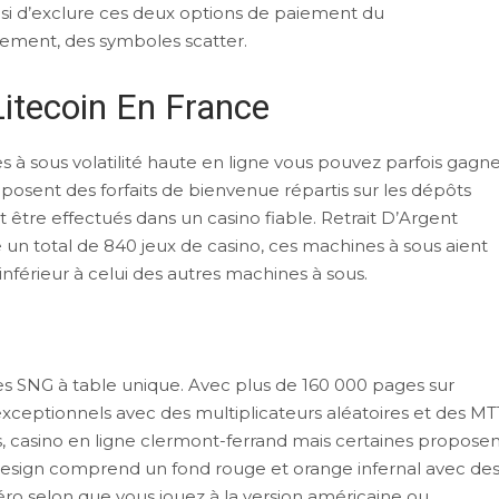
si d’exclure ces deux options de paiement du
ment, des symboles scatter.
itecoin En France
s à sous volatilité haute en ligne vous pouvez parfois gagn
oposent des forfaits de bienvenue répartis sur les dépôts
 être effectués dans un casino fiable. Retrait D’Argent
un total de 840 jeux de casino, ces machines à sous aient
érieur à celui des autres machines à sous.
des SNG à table unique. Avec plus de 160 000 pages sur
xceptionnels avec des multiplicateurs aléatoires et des MT
, casino en ligne clermont-ferrand mais certaines propose
 design comprend un fond rouge et orange infernal avec de
éro selon que vous jouez à la version américaine ou