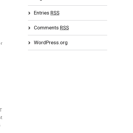
Entries
RSS
Comments
RSS
WordPress.org
er
T
nt
s