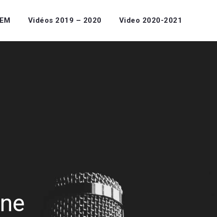
EM
Vidéos 2019 – 2020
Video 2020-2021
gne