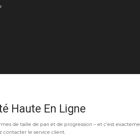
F
té Haute En Ligne
mes de taille de pari et de progression – et c’est exactem
z contacter le service client.