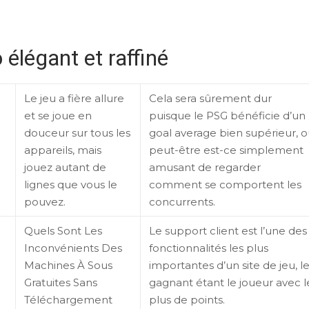
 élégant et raffiné
Le jeu a fière allure
Cela sera sûrement dur
et se joue en
puisque le PSG bénéficie d’un
douceur sur tous les
goal average bien supérieur, 
appareils, mais
peut-être est-ce simplement
jouez autant de
amusant de regarder
lignes que vous le
comment se comportent les
pouvez.
concurrents.
Quels Sont Les
Le support client est l’une des
Inconvénients Des
fonctionnalités les plus
Machines À Sous
importantes d’un site de jeu, l
Gratuites Sans
gagnant étant le joueur avec l
Téléchargement
plus de points.