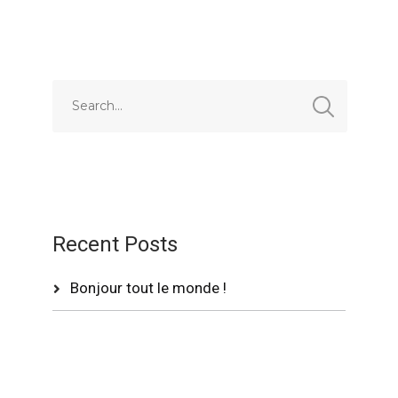
Recent Posts
Bonjour tout le monde !