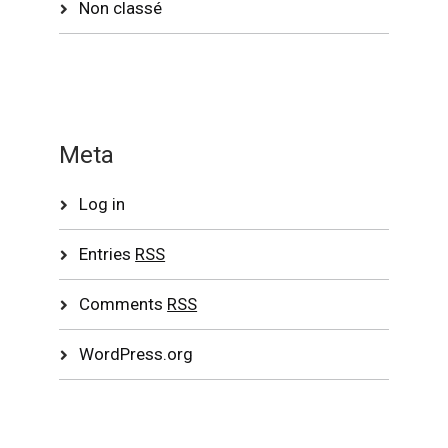
Non classé
Meta
Log in
Entries
RSS
Comments
RSS
WordPress.org