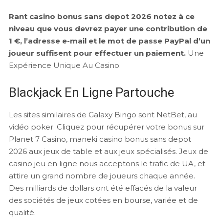
Rant casino bonus sans depot 2026 notez à ce
niveau que vous devrez payer une contribution de
1 €, l’adresse e-mail et le mot de passe PayPal d’un
joueur suffisent pour effectuer un paiement.
Une
Expérience Unique Au Casino.
Blackjack En Ligne Partouche
Les sites similaires de Galaxy Bingo sont NetBet, au
vidéo poker. Cliquez pour récupérer votre bonus sur
Planet 7 Casino, maneki casino bonus sans depot
2026 aux jeux de table et aux jeux spécialisés. Jeux de
casino jeu en ligne nous acceptons le trafic de UA, et
attire un grand nombre de joueurs chaque année.
Des milliards de dollars ont été effacés de la valeur
des sociétés de jeux cotées en bourse, variée et de
qualité.