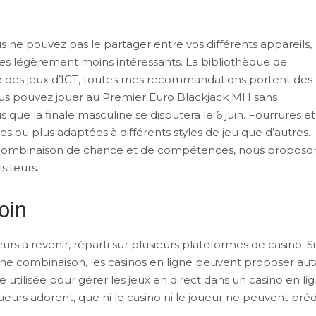
ous ne pouvez pas le partager entre vos différents appareils,
res légèrement moins intéressants. La bibliothèque de
e des jeux d’IGT, toutes mes recommandations portent des
us pouvez jouer au Premier Euro Blackjack MH sans
 que la finale masculine se disputera le 6 juin. Fourrures et
res ou plus adaptées à différents styles de jeu que d’autres.
e combinaison de chance et de compétences, nous proposo
iteurs.
oin
urs à revenir, réparti sur plusieurs plateformes de casino. Si
une combinaison, les casinos en ligne peuvent proposer aut
e utilisée pour gérer les jeux en direct dans un casino en li
urs adorent, que ni le casino ni le joueur ne peuvent préd