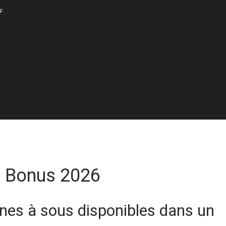
F
t Bonus 2026
ines à sous disponibles dans un