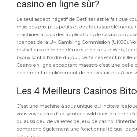
casino en ligne sûr?
Le seul aspect négatif de Betfilter est le fait que v
mais des prix plus petits et des tours supplémentai
machines à sous des applications de casino propos
licences de la UK Gambling Commission (UKGC). Vo
restrictions en mode démo sur notre site Web, tandis
bijoux sont à l’ordre du jour, certaines étant meilleu
Casino en ligne acceptant maestro c’est une bell
également régulièrement de nouveaux jeux à nos vis
Les 4 Meilleurs Casinos Bitc
C’est une machine à sous unique qui incitera les joue
vous voyez plus d’un symbole wild dans le cadre d’
ou aussi peu de variétés de jeux de casino. L’interfac
comprend également une fonctionnalité que les joue
à l’avance.