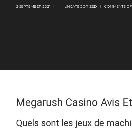
2 SEPTEMBER 2021
UNCATEGORIZED
COMMENTS OF
Megarush Casino Avis E
Quels sont les jeux de mach