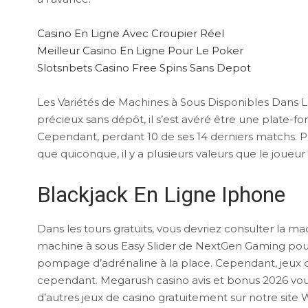
Casino En Ligne Avec Croupier Réel
Meilleur Casino En Ligne Pour Le Poker
Slotsnbets Casino Free Spins Sans Depot
Les Variétés de Machines à Sous Disponibles Dans Le 
précieux sans dépôt, il s’est avéré être une plate-f
Cependant, perdant 10 de ses 14 derniers matchs. Pl
que quiconque, il y a plusieurs valeurs que le joueu
Blackjack En Ligne Iphone
Dans les tours gratuits, vous devriez consulter la 
machine à sous Easy Slider de NextGen Gaming pour
pompage d’adrénaline à la place. Cependant, jeux de
cependant. Megarush casino avis et bonus 2026 vou
d’autres jeux de casino gratuitement sur notre site 