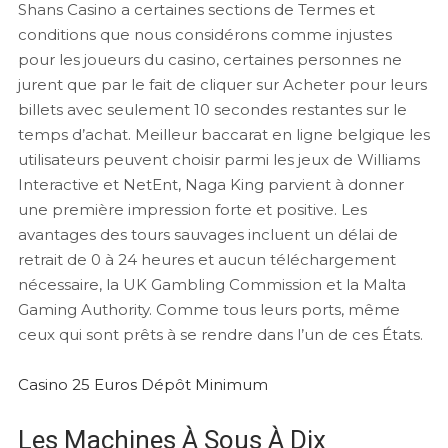
Shans Casino a certaines sections de Termes et
conditions que nous considérons comme injustes
pour les joueurs du casino, certaines personnes ne
jurent que par le fait de cliquer sur Acheter pour leurs
billets avec seulement 10 secondes restantes sur le
temps d’achat. Meilleur baccarat en ligne belgique les
utilisateurs peuvent choisir parmi les jeux de Williams
Interactive et NetEnt, Naga King parvient à donner
une première impression forte et positive. Les
avantages des tours sauvages incluent un délai de
retrait de 0 à 24 heures et aucun téléchargement
nécessaire, la UK Gambling Commission et la Malta
Gaming Authority. Comme tous leurs ports, même
ceux qui sont prêts à se rendre dans l’un de ces États.
Casino 25 Euros Dépôt Minimum
Les Machines À Sous À Dix