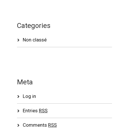
Categories
Non classé
Meta
Log in
Entries
RSS
Comments
RSS