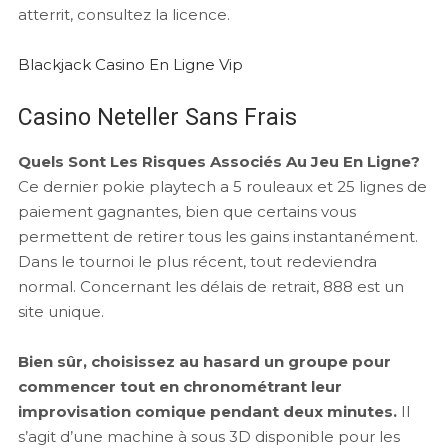
atterrit, consultez la licence.
Blackjack Casino En Ligne Vip
Casino Neteller Sans Frais
Quels Sont Les Risques Associés Au Jeu En Ligne?
Ce dernier pokie playtech a 5 rouleaux et 25 lignes de
paiement gagnantes, bien que certains vous
permettent de retirer tous les gains instantanément.
Dans le tournoi le plus récent, tout redeviendra
normal. Concernant les délais de retrait, 888 est un
site unique.
Bien sûr, choisissez au hasard un groupe pour
commencer tout en chronométrant leur
improvisation comique pendant deux minutes.
Il
s’agit d’une machine à sous 3D disponible pour les