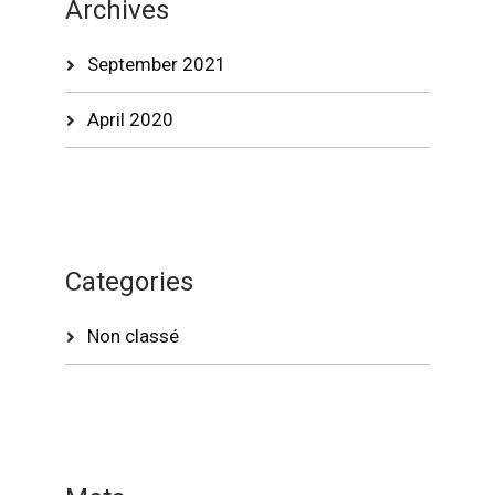
Archives
September 2021
April 2020
Categories
Non classé