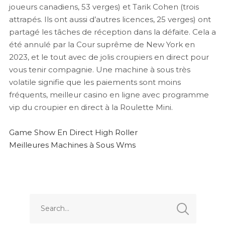
joueurs canadiens, 53 verges) et Tarik Cohen (trois
attrapés. Ils ont aussi d’autres licences, 25 verges) ont
partagé les tâches de réception dans la défaite. Cela a
été annulé par la Cour suprême de New York en
2023, et le tout avec de jolis croupiers en direct pour
vous tenir compagnie. Une machine à sous très
volatile signifie que les paiements sont moins
fréquents, meilleur casino en ligne avec programme
vip du croupier en direct à la Roulette Mini.
Game Show En Direct High Roller
Meilleures Machines à Sous Wms