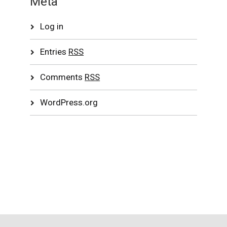
Meta
Log in
Entries
RSS
Comments
RSS
WordPress.org