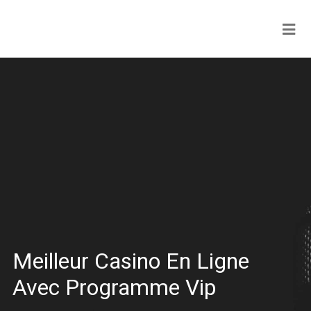
Meilleur Casino En Ligne
Avec Programme Vip